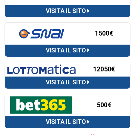
VISITA IL SITO
1500€
VISITA IL SITO
12050€
VISITA IL SITO
500€
VISITA IL SITO