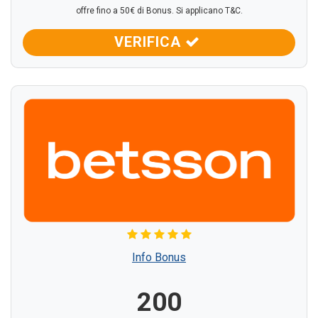
offre fino a 50€ di Bonus. Si applicano T&C.
VERIFICA
Info Bonus
200