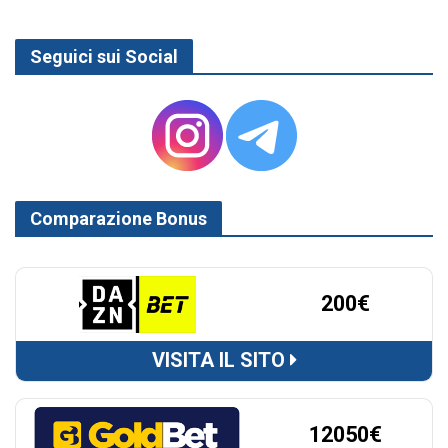
Seguici sui Social
Comparazione Bonus
200€
VISITA IL SITO
12050€