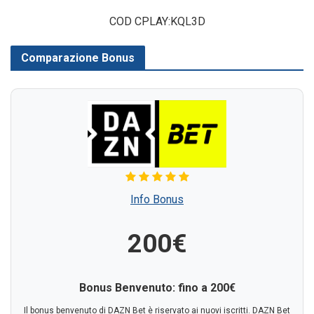
COD CPLAY:KQL3D
Comparazione Bonus
Info Bonus
200€
Bonus Benvenuto: fino a 200€
Il bonus benvenuto di DAZN Bet è riservato ai nuovi iscritti. DAZN Bet