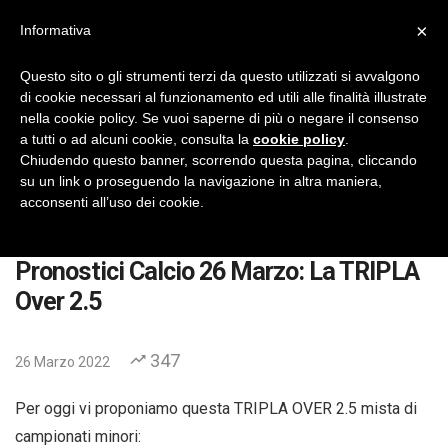
×
Informativa
IlVeroGladiatore
Pronostici Calcio Gratis
Questo sito o gli strumenti terzi da questo utilizzati si avvalgono
di cookie necessari al funzionamento ed utili alle finalità illustrate
No Thanks
INSTALL
nella cookie policy. Se vuoi saperne di più o negare il consenso
a tutti o ad alcuni cookie, consulta la
cookie policy
.
Chiudendo questo banner, scorrendo questa pagina, cliccando
su un link o proseguendo la navigazione in altra maniera,
acconsenti all’uso dei cookie.
Home
Scommesse
Triplicazione
Pronostici Calcio 26 Marzo: La TRI
Pronostici Calcio 26 Marzo: La TRIPLA
Over 2.5
347
26 Marzo 2022
Per oggi vi proponiamo questa TRIPLA OVER 2.5 mista di
campionati minori: