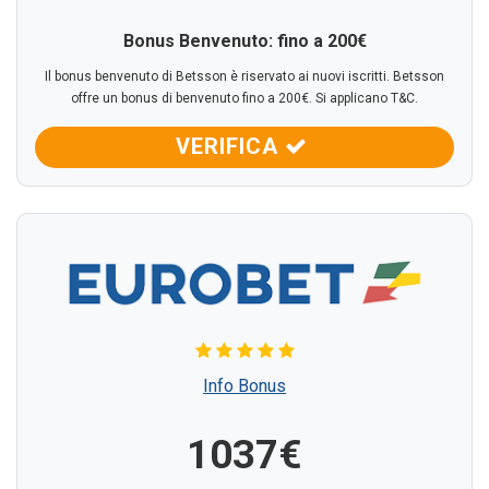
Bonus Benvenuto: fino a 200€
Il bonus benvenuto di Betsson è riservato ai nuovi iscritti. Betsson
offre un bonus di benvenuto fino a 200€. Si applicano T&C.
VERIFICA
Info Bonus
1037€