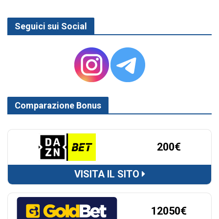
Seguici sui Social
Comparazione Bonus
200€
VISITA IL SITO
12050€