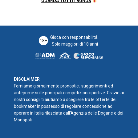
GUARDA TUTTI I BONUS
Gioca con responsabilitá.
18+
Solo maggiori di 18 anni
DISCLAIMER
Forniamo giornalmente pronostici, suggerimenti ed
anteprime sulle principali competizioni sportive. Grazie ai
nostri consigli ti aiutiamo a scegliere tra le offerte dei
bookmaker in possesso di regolare concessione ad
operare in Italia rilasciata dall’Agenzia delle Dogane e dei
Monopoli