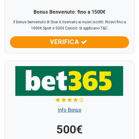
Bonus Benvenuto: fino a 1500€
Il bonus benvenuto di Snai è riservato ai nuovi iscritti. Ricevi fino a
1000€ Sport e 500€ Casinò. Si applicano T&C.
VERIFICA
Info Bonus
500€