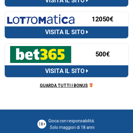
VISITA IL SITO
12050€
VISITA IL SITO
500€
VISITA IL SITO
GUARDA TUTTI I BONUS
Gioca con responsabilitá.
18+
Solo maggiori di 18 anni