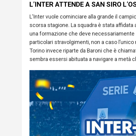
L’INTER ATTENDE A SAN SIRO L’O
L’Inter vuole cominciare alla grande il campio
scorsa stagione. La squadra è stata affidata 
una formazione che deve necessariamente lott
particolari stravolgimenti, non a caso l’unic
Torino invece riparte da Baroni che è chiamat
sembra essersi abituata a navigare a metà cl