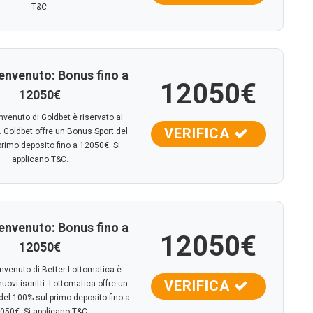
T&C.
envenuto: Bonus fino a
12050€
12050€
nvenuto di Goldbet è riservato ai
VERIFICA
i. Goldbet offre un Bonus Sport del
rimo deposito fino a 12050€. Si
applicano T&C.
envenuto: Bonus fino a
12050€
12050€
envenuto di Better Lottomatica è
VERIFICA
nuovi iscritti. Lottomatica offre un
del 100% sul primo deposito fino a
050€. Si applicano T&C.