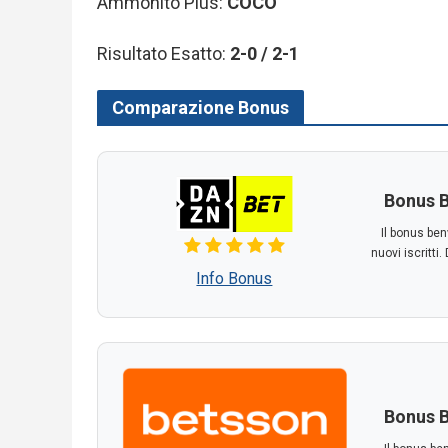
Ammonito Plus:
COCO
Risultato Esatto:
2-0 / 2-1
Comparazione Bonus
Bonus B
Il bonus ben
nuovi iscritti
Info Bonus
Bonus B