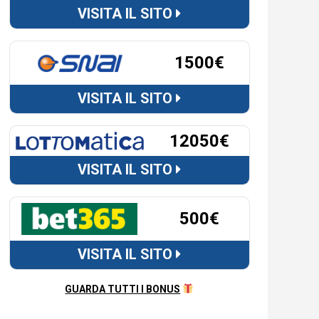
VISITA IL SITO
1500€
VISITA IL SITO
12050€
VISITA IL SITO
500€
VISITA IL SITO
GUARDA TUTTI I BONUS