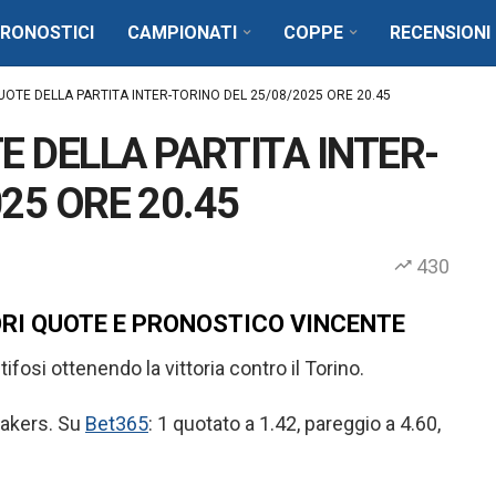
RONOSTICI
CAMPIONATI
COPPE
RECENSIONI
OTE DELLA PARTITA INTER-TORINO DEL 25/08/2025 ORE 20.45
 DELLA PARTITA INTER-
25 ORE 20.45
430
ORI QUOTE E PRONOSTICO VINCENTE
tifosi ottenendo la vittoria contro il Torino.
makers. Su
Bet365
: 1 quotato a 1.42, pareggio a 4.60,