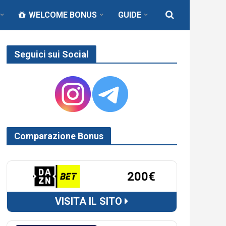
WELCOME BONUS
GUIDE
Seguici sui Social
Comparazione Bonus
200€
VISITA IL SITO