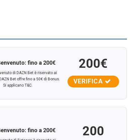
200€
envenuto: fino a 200€
venuto di DAZN Bet è riservato ai
. DAZN Bet offre fino a 50€ di Bonus.
VERIFICA
Si applicano T&C.
200
envenuto: fino a 200€