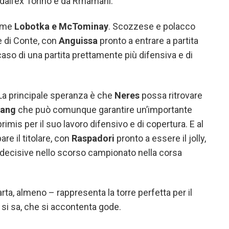
dall’ex Torino e da Rrhamani.
nome
Lobotka e McTominay
. Scozzese e polacco
e di Conte, con
Anguissa
pronto a entrare a partita
aso di una partita prettamente più difensiva e di
 La principale speranza è che
Neres
possa ritrovare
Lang
che può comunque garantire un’importante
primis per il suo lavoro difensivo e di copertura. E al
are il titolare, con
Raspadori
pronto a essere il jolly,
 decisive nello scorso campionato nella corsa
arta, almeno – rappresenta la torre perfetta per il
e, si sa, che si accontenta gode.