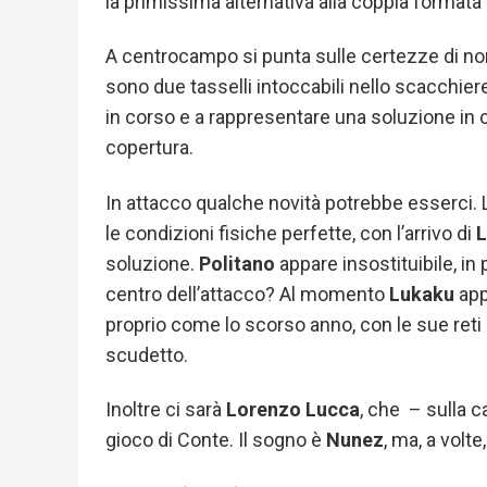
la primissima alternativa alla coppia formata 
A centrocampo si punta sulle certezze di 
sono due tasselli intoccabili nello scacchier
in corso e a rappresentare una soluzione in c
copertura.
In attacco qualche novità potrebbe esserci.
le condizioni fisiche perfette, con l’arrivo di
soluzione.
Politano
appare insostituibile, in 
centro dell’attacco? Al momento
Lukaku
app
proprio come lo scorso anno, con le sue reti
scudetto.
Inoltre ci sarà
Lorenzo Lucca
, che – sulla c
gioco di Conte. Il sogno è
Nunez
, ma, a volt