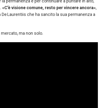
r la permanenza e per continuare a puntare in alto,
e.
«C’è visione comune, resto per vincere ancora»
,
n De Laurentiis che ha sancito la sua permanenza a
l mercato, ma non solo.