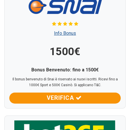
Info Bonus
1500€
Bonus Benvenuto: fino a 1500€
Il bonus benvenuto di Snai è riservato ai nuovi iscritti. Ricevi fino a
1000€ Sport e 500€ Casinò. Si applicano T&C.
VERIFICA