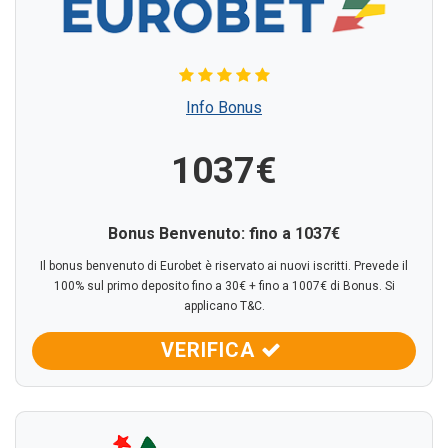
Info Bonus
1037€
Bonus Benvenuto: fino a 1037€
Il bonus benvenuto di Eurobet è riservato ai nuovi iscritti. Prevede il
100% sul primo deposito fino a 30€ + fino a 1007€ di Bonus. Si
applicano T&C.
VERIFICA