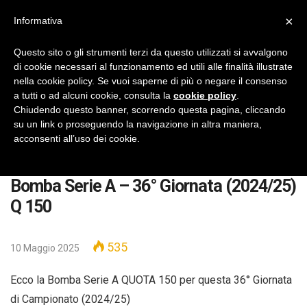
×
Informativa
IlVeroGladiatore
Pronostici Calcio Gratis
Questo sito o gli strumenti terzi da questo utilizzati si avvalgono
di cookie necessari al funzionamento ed utili alle finalità illustrate
No Thanks
INSTALL
nella cookie policy. Se vuoi saperne di più o negare il consenso
a tutti o ad alcuni cookie, consulta la
cookie policy
.
Chiudendo questo banner, scorrendo questa pagina, cliccando
su un link o proseguendo la navigazione in altra maniera,
acconsenti all’uso dei cookie.
Home
Pronostici
Calcio
Serie A
Bomba Serie A – 36° Giornata (2
Bomba Serie A – 36° Giornata (2024/25)
Q 150
535
10 Maggio 2025
Ecco la Bomba Serie A QUOTA 150 per questa 36° Giornata
di Campionato (2024/25)