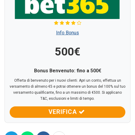
Info Bonus
500€
Bonus Benvenuto: fino a 500€
Offerta di benvenuto per i nuovi clienti. Apri un conto, effettua un
versamento di almeno €5 e potrai ottenere un bonus del 100% sul tuo
versamento qualificante, fino a un massimo di €500. Si applicano
T&C, esclusioni e limiti di tempo.
VERIFICA