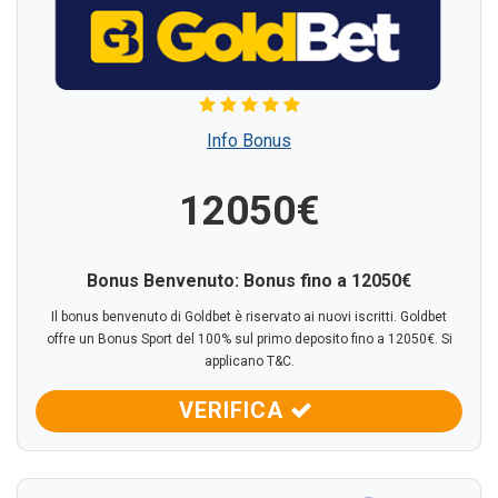
Info Bonus
12050€
Bonus Benvenuto: Bonus fino a 12050€
Il bonus benvenuto di Goldbet è riservato ai nuovi iscritti. Goldbet
offre un Bonus Sport del 100% sul primo deposito fino a 12050€. Si
applicano T&C.
VERIFICA