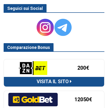
Seguici sui Social
Comparazione Bonus
200€
VISITA IL SITO
12050€