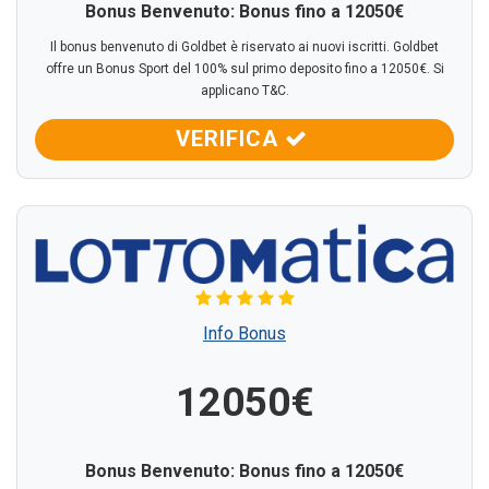
Bonus Benvenuto: Bonus fino a 12050€
Il bonus benvenuto di Goldbet è riservato ai nuovi iscritti. Goldbet
offre un Bonus Sport del 100% sul primo deposito fino a 12050€. Si
applicano T&C.
VERIFICA
Info Bonus
12050€
Bonus Benvenuto: Bonus fino a 12050€