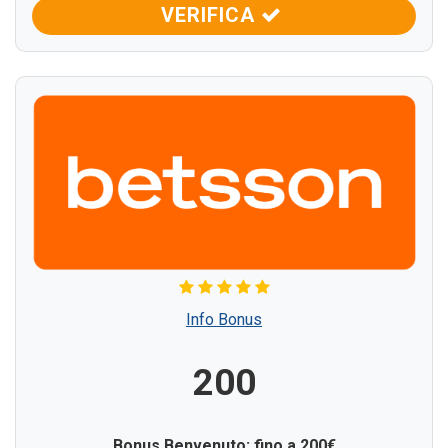
VERIFICA
Info Bonus
200
Bonus Benvenuto: fino a 200€