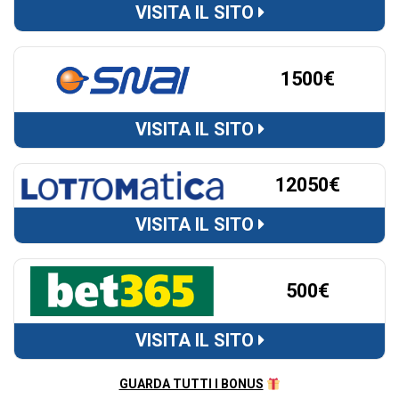
VISITA IL SITO
1500€
VISITA IL SITO
12050€
VISITA IL SITO
500€
VISITA IL SITO
GUARDA TUTTI I BONUS