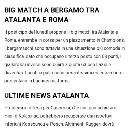
BIG MATCH A BERGAMO TRA
ATALANTA E ROMA
Il posticipo del lunedì propone il big match tra Atalanta e
Roma, entrambe in corsa per un piazzamento in Champions.
I bergamaschi sono tuttavia in una situazione più comoda in
classifica, dato che occupano il terzo posto con 68 punti, i
giallorossi invece sono quarti a quota 63 con Lazio e
Juventus. I punti in palio sono pesantissimi ed entrambe si
presentano in buonissima forma.
ULTIME NEWS ATALANTA
Problemi in difesa per Gasperini, che non può schierare
Hien e Kolasinac, potrebbero recuperare dai rispettivi
infortuni Kossounou e Posch. Altrimenti Ruggeri dovrà