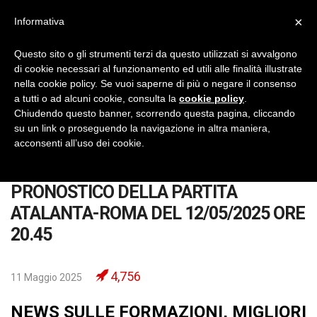
×
Informativa
IlVeroGladiatore
Pronostici Calcio Gratis
Questo sito o gli strumenti terzi da questo utilizzati si avvalgono
di cookie necessari al funzionamento ed utili alle finalità illustrate
No Thanks
INSTALL
nella cookie policy. Se vuoi saperne di più o negare il consenso
a tutti o ad alcuni cookie, consulta la
cookie policy
.
Chiudendo questo banner, scorrendo questa pagina, cliccando
su un link o proseguendo la navigazione in altra maniera,
acconsenti all’uso dei cookie.
Home
Pronostici
Calcio
Serie A
PRONOSTICO DELLA PARTITA AT
PRONOSTICO DELLA PARTITA
ATALANTA-ROMA DEL 12/05/2025 ORE
20.45
4,756
11 Maggio 2025
NEWS SULLE FORMAZIONI, MIGLIORI