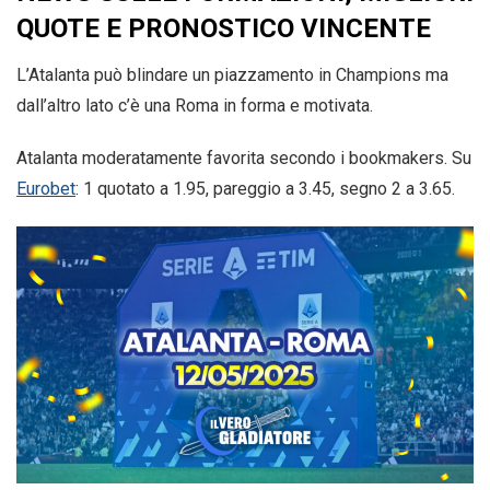
QUOTE E PRONOSTICO VINCENTE
L’Atalanta può blindare un piazzamento in Champions ma
dall’altro lato c’è una Roma in forma e motivata.
Atalanta moderatamente favorita secondo i bookmakers. Su
Eurobet
: 1 quotato a 1.95, pareggio a 3.45, segno 2 a 3.65.