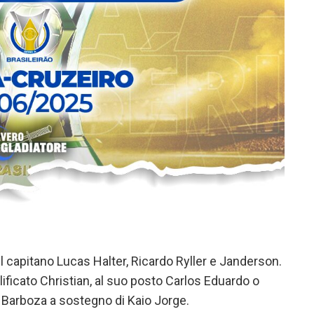
: il capitano Lucas Halter, Ricardo Ryller e Janderson.
lificato Christian, al suo posto Carlos Eduardo o
 Barboza a sostegno di Kaio Jorge.