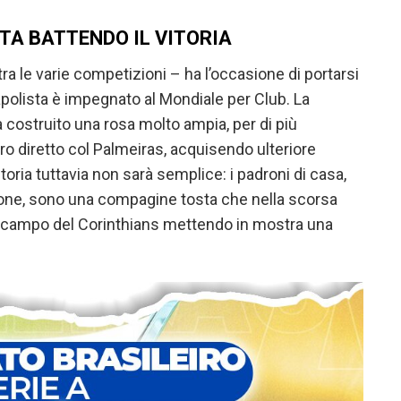
TTA BATTENDO IL VITORIA
a tra le varie competizioni – ha l’occasione di portarsi
polista è impegnato al Mondiale per Club. La
 costruito una rosa molto ampia, per di più
tro diretto col Palmeiras, acquisendo ulteriore
itoria tuttavia non sarà semplice: i padroni di casa,
sione, sono una compagine tosta che nella scorsa
l campo del Corinthians mettendo in mostra una