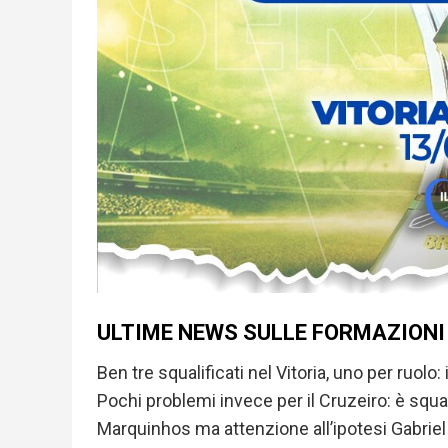
ULTIME NEWS SULLE FORMAZIONI
Ben tre squalificati nel Vitoria, uno per ruolo
Pochi problemi invece per il Cruzeiro: è squa
Marquinhos ma attenzione all’ipotesi Gabriel