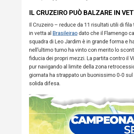
IL CRUZEIRO PUÒ BALZARE IN VE
Il Cruzeiro – reduce da 11 risultati utili di fil
in vetta al
Brasileirao
dato che il Flamengo ca
squadra di Leo Jardim è in grande forma e ha
nell’ultimo turno ha vinto con merito lo scon
fiducia dei propri mezzi. La partita contro il V
pur navigando al limite della zona retroces
giornata ha strappato un buonissimo 0-0 su
solida difesa.