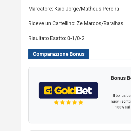
Marcatore: Kaio Jorge/Matheus Pereira
Riceve un Cartellino: Ze Marcos/Baralhas
Risultato Esatto: 0-1/0-2
Comparazione Bonus
Bonus B
Il bonus be
nuovi iscritt
100% sul 