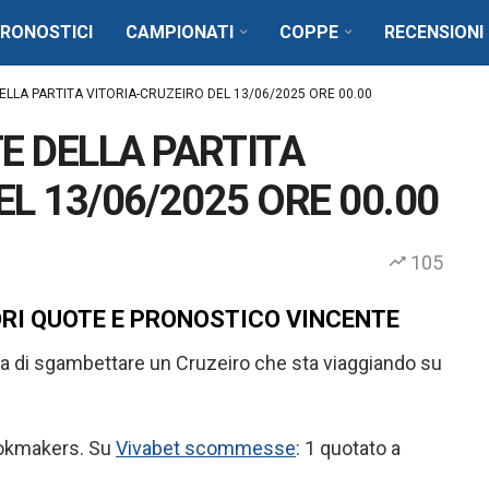
RONOSTICI
CAMPIONATI
COPPE
RECENSIONI
LLA PARTITA VITORIA-CRUZEIRO DEL 13/06/2025 ORE 00.00
E DELLA PARTITA
L 13/06/2025 ORE 00.00
105
ORI QUOTE E PRONOSTICO VINCENTE
pera di sgambettare un Cruzeiro che sta viaggiando su
ookmakers. Su
Vivabet scommesse
: 1 quotato a