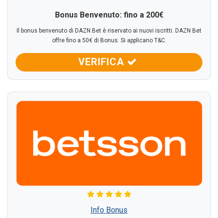
Bonus Benvenuto: fino a 200€
Il bonus benvenuto di DAZN Bet è riservato ai nuovi iscritti. DAZN Bet
offre fino a 50€ di Bonus. Si applicano T&C.
VERIFICA
Info Bonus