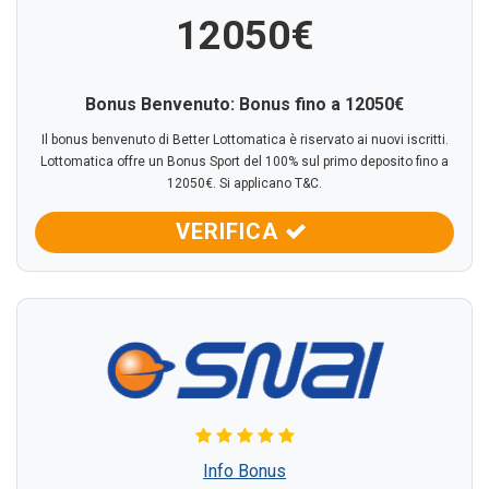
12050€
Bonus Benvenuto: Bonus fino a 12050€
Il bonus benvenuto di Better Lottomatica è riservato ai nuovi iscritti.
Lottomatica offre un Bonus Sport del 100% sul primo deposito fino a
12050€. Si applicano T&C.
VERIFICA
Info Bonus