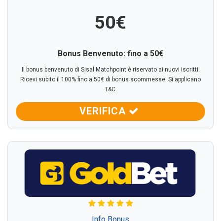
50€
Bonus Benvenuto: fino a
50€
Il bonus benvenuto di Sisal Matchpoint è riservato ai nuovi iscritti.
Ricevi subito il 100% fino a 50€ di bonus scommesse. Si applicano
T&C.
VERIFICA
Info Bonus