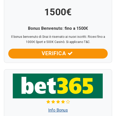
1500€
Bonus Benvenuto: fino a 1500€
Il bonus benvenuto di Snai è riservato ai nuovi iscritti. Ricevi fino a
1000€ Sport e 500€ Casinò. Si applicano T&C.
VERIFICA
Info Bonus