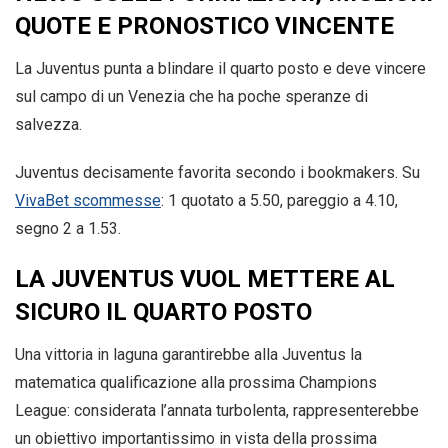
QUOTE E PRONOSTICO VINCENTE
La Juventus punta a blindare il quarto posto e deve vincere
sul campo di un Venezia che ha poche speranze di
salvezza.
Juventus decisamente favorita secondo i bookmakers. Su
VivaBet scommesse
: 1 quotato a 5.50, pareggio a 4.10,
segno 2 a 1.53.
LA JUVENTUS VUOL METTERE AL
SICURO IL QUARTO POSTO
Una vittoria in laguna garantirebbe alla Juventus la
matematica qualificazione alla prossima Champions
League: considerata l’annata turbolenta, rappresenterebbe
un obiettivo importantissimo in vista della prossima