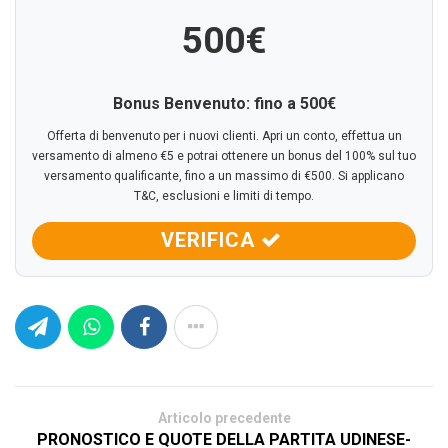
500€
Bonus Benvenuto: fino a 500€
Offerta di benvenuto per i nuovi clienti. Apri un conto, effettua un
versamento di almeno €5 e potrai ottenere un bonus del 100% sul tuo
versamento qualificante, fino a un massimo di €500. Si applicano
T&C, esclusioni e limiti di tempo.
VERIFICA
Articolo precedente
PRONOSTICO E QUOTE DELLA PARTITA UDINESE-