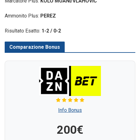
Marcatore Plus:
KOLO MUANI/VLAHOVIC
Ammonito Plus:
PEREZ
Risultato Esatto:
1-2 / 0-2
Comparazione Bonus
Info Bonus
200€