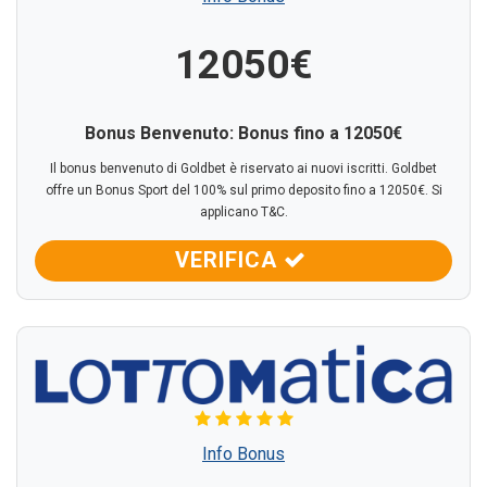
12050€
Bonus Benvenuto: Bonus fino a 12050€
Il bonus benvenuto di Goldbet è riservato ai nuovi iscritti. Goldbet
offre un Bonus Sport del 100% sul primo deposito fino a 12050€. Si
applicano T&C.
VERIFICA
Info Bonus