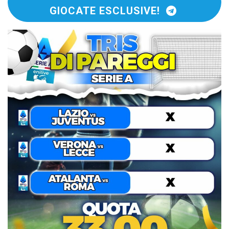
GIOCATE ESCLUSIVE!