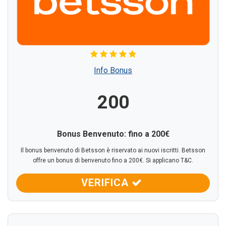
Info Bonus
200
Bonus Benvenuto: fino a 200€
Il bonus benvenuto di Betsson è riservato ai nuovi iscritti. Betsson
offre un bonus di benvenuto fino a 200€. Si applicano T&C.
VERIFICA