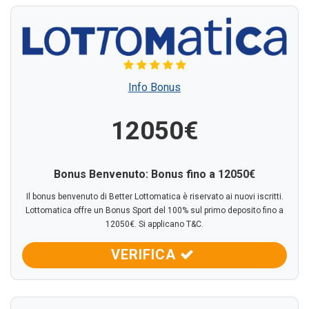
Info Bonus
12050€
Bonus Benvenuto: Bonus fino a 12050€
Il bonus benvenuto di Better Lottomatica è riservato ai nuovi iscritti.
Lottomatica offre un Bonus Sport del 100% sul primo deposito fino a
12050€. Si applicano T&C.
VERIFICA