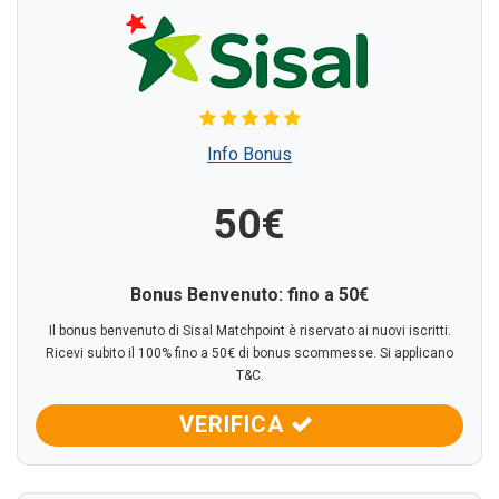
Info Bonus
50€
Bonus Benvenuto: fino a
50€
Il bonus benvenuto di Sisal Matchpoint è riservato ai nuovi iscritti.
Ricevi subito il 100% fino a 50€ di bonus scommesse. Si applicano
T&C.
VERIFICA