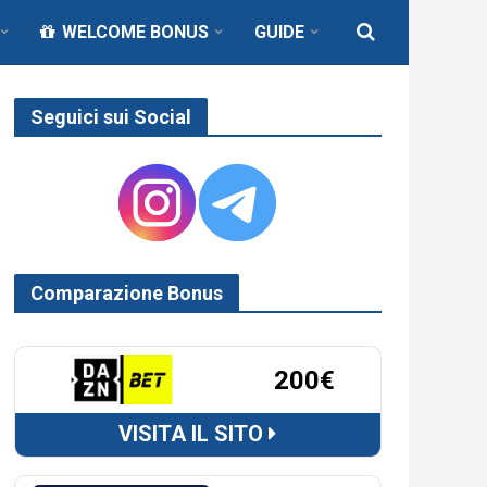
WELCOME BONUS
GUIDE
Seguici sui Social
Comparazione Bonus
200€
VISITA IL SITO