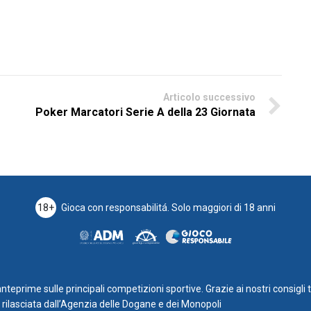
Articolo successivo
Poker Marcatori Serie A della 23 Giornata
18+
Gioca con responsabilitá.
Solo maggiori di 18 anni
prime sulle principali competizioni sportive. Grazie ai nostri consigli t
 rilasciata dall’Agenzia delle Dogane e dei Monopoli