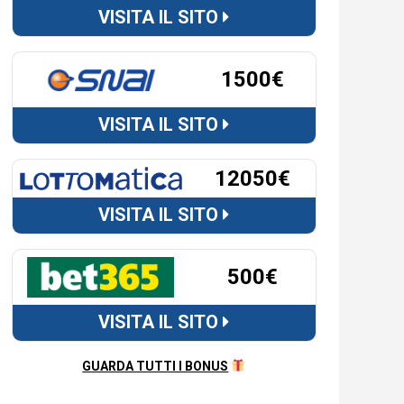
VISITA IL SITO
1500€
VISITA IL SITO
12050€
VISITA IL SITO
500€
VISITA IL SITO
GUARDA TUTTI I BONUS