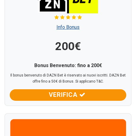
Info Bonus
200€
Bonus Benvenuto: fino a 200€
Il bonus benvenuto di DAZN Bet è riservato ai nuovi iscritti. DAZN Bet
offre fino a 50€ di Bonus. Si applicano T&C.
VERIFICA