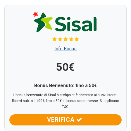
Info Bonus
50€
Bonus Benvenuto: fino a
50€
Il bonus benvenuto di Sisal Matchpoint è riservato ai nuovi iscritti.
Ricevi subito il 100% fino a 50€ di bonus scommesse. Si applicano
T&C.
VERIFICA