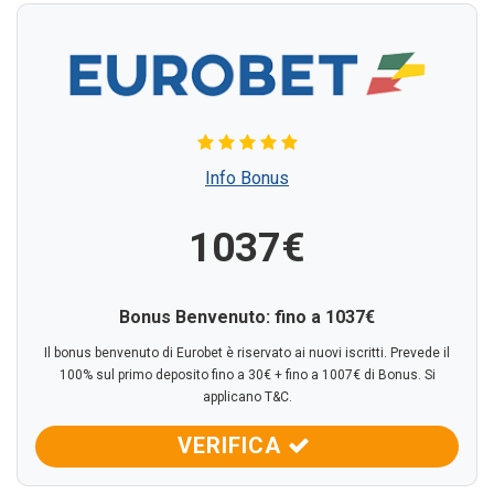
Info Bonus
1037€
Bonus Benvenuto: fino a 1037€
Il bonus benvenuto di Eurobet è riservato ai nuovi iscritti. Prevede il
100% sul primo deposito fino a 30€ + fino a 1007€ di Bonus. Si
applicano T&C.
VERIFICA