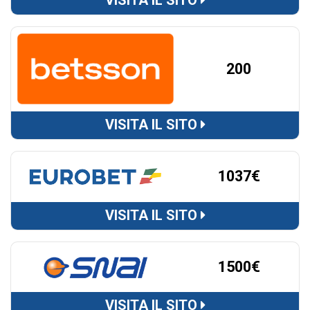
200
VISITA IL SITO
1037€
VISITA IL SITO
1500€
VISITA IL SITO