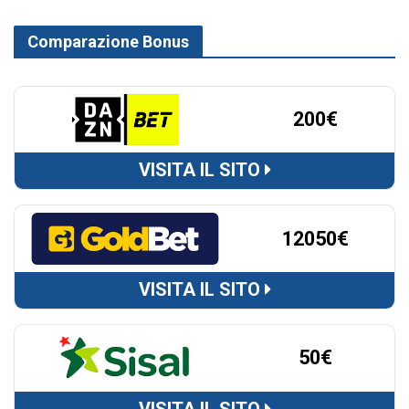
Comparazione Bonus
200€
VISITA IL SITO
12050€
VISITA IL SITO
50€
VISITA IL SITO