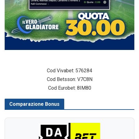
Cod Vivabet: 576284
Cod Betsson: V7C8N
Cod Eurobet: 8IM80
Comparazione Bonus