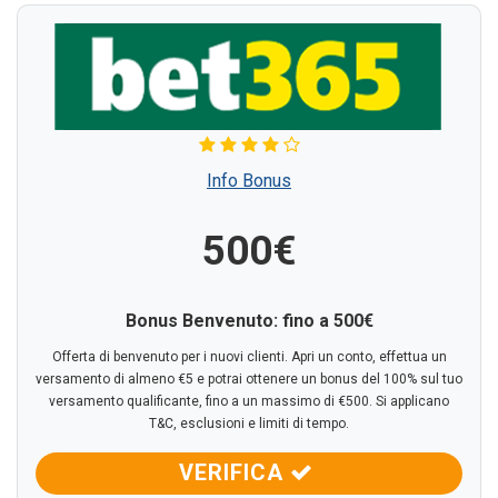
Info Bonus
500€
Bonus Benvenuto: fino a 500€
Offerta di benvenuto per i nuovi clienti. Apri un conto, effettua un
versamento di almeno €5 e potrai ottenere un bonus del 100% sul tuo
versamento qualificante, fino a un massimo di €500. Si applicano
T&C, esclusioni e limiti di tempo.
VERIFICA