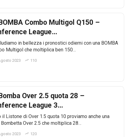
 BOMBA Combo Multigol Q150 –
nference League…
ludiamo in bellezza i pronostici odierni con una BOMBA
o Multigol che moltiplica ben 150…
Agosto 2023
110
Bomba Over 2.5 quota 28 –
nference League 3…
 il Listone di Over 1.5 quota 10 proviamo anche una
a Bombetta Over 2.5 che moltiplica 28…
Agosto 2023
120