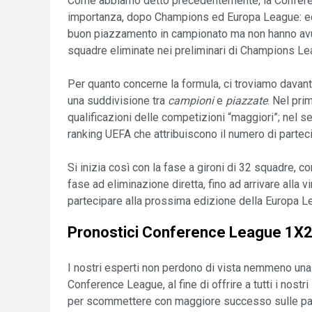
Come abbiamo detto precedentemente, la Conferenc
importanza, dopo Champions ed Europa League: ecco
buon piazzamento in campionato ma non hanno avuto 
squadre eliminate nei preliminari di Champions Lea
Per quanto concerne la formula, ci troviamo davan
una suddivisione tra 
campioni 
e 
piazzate
. Nel pri
qualificazioni delle competizioni “maggiori”; nel se
ranking UEFA che attribuiscono il numero di parteci
Si inizia così con la fase a gironi di 32 squadre, c
fase ad eliminazione diretta, fino ad arrivare alla vin
Pronostici Conference League 1X
I nostri esperti non perdono di vista nemmeno una 
Conference League, al fine di offrire a tutti i nostr
per scommettere con maggiore successo sulle part