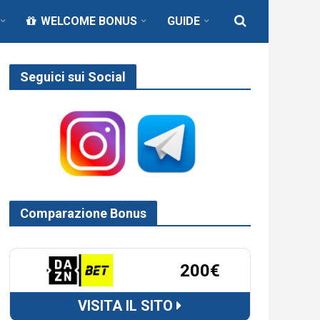
WELCOME BONUS
GUIDE
Seguici sui Social
Comparazione Bonus
200€
VISITA IL SITO