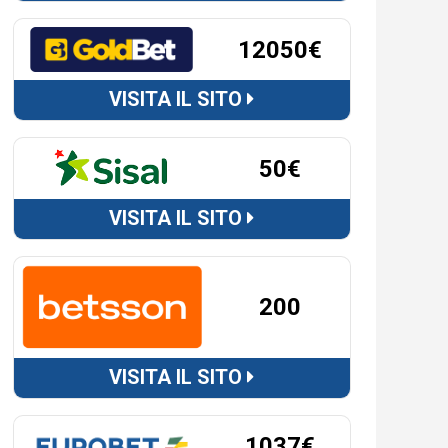
12050€
VISITA IL SITO
50€
VISITA IL SITO
200
VISITA IL SITO
1037€