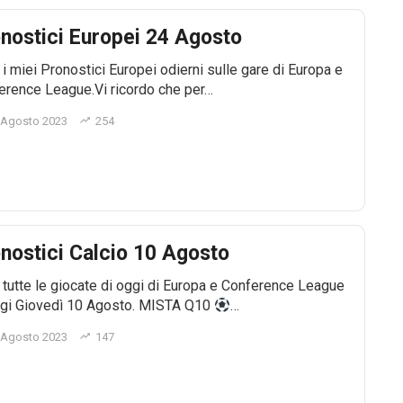
nostici Europei 24 Agosto
i miei Pronostici Europei odierni sulle gare di Europa e
erence League.Vi ricordo che per…
 Agosto 2023
254
nostici Calcio 10 Agosto
 tutte le giocate di oggi di Europa e Conference League
ggi Giovedì 10 Agosto. MISTA Q10
…
 Agosto 2023
147