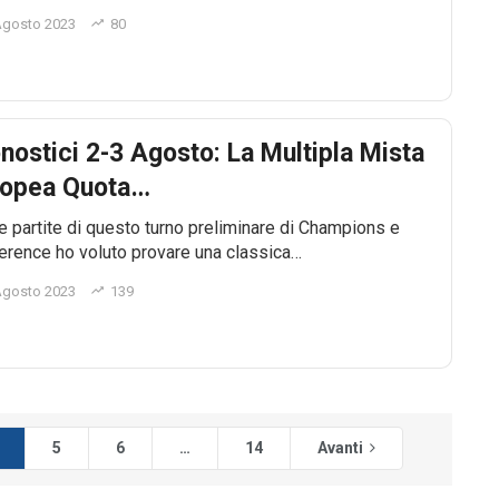
Agosto 2023
80
nostici 2-3 Agosto: La Multipla Mista
ropea Quota…
e partite di questo turno preliminare di Champions e
erence ho voluto provare una classica…
Agosto 2023
139
5
6
…
14
Avanti