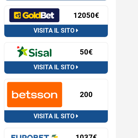
12050€
VISITA IL SITO
50€
VISITA IL SITO
200
VISITA IL SITO
1037€