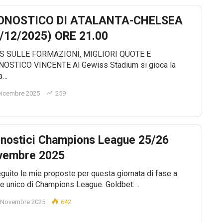
ONOSTICO DI ATALANTA-CHELSEA
/12/2025) ORE 21.00
 SULLE FORMAZIONI, MIGLIORI QUOTE E
OSTICO VINCENTE Al Gewiss Stadium si gioca la
a…
Dicembre 2025
259
nostici Champions League 25/26
vembre 2025
guito le mie proposte per questa giornata di fase a
ne unico di Champions League. Goldbet:…
 Novembre 2025
642