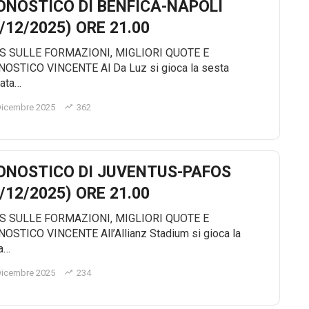
ONOSTICO DI BENFICA-NAPOLI
/12/2025) ORE 21.00
 SULLE FORMAZIONI, MIGLIORI QUOTE E
OSTICO VINCENTE Al Da Luz si gioca la sesta
nata…
Dicembre 2025
362
ONOSTICO DI JUVENTUS-PAFOS
/12/2025) ORE 21.00
 SULLE FORMAZIONI, MIGLIORI QUOTE E
OSTICO VINCENTE All’Allianz Stadium si gioca la
a…
Dicembre 2025
234