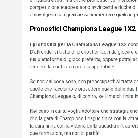
competizione europea sono avvincenti e ricche di e
coinvolgenti con qualche scommessa e qualche 
p
Pronostici Champions League 1X2
I 
pronostici per la Champions League 1X2
 sono
D’altronde, si tratta di pronostici facili da giocare
tua piattaforma di gioco preferita, oppure potrai sce
rendere la quota sempre più appetibile!

Se non sai cosa sono, non preoccuparti: si tratta 
quello che facciamo è prevedere quale delle due fo
Champions League o, di contro, se il match finirà in 
Nel caso in cui tu voglia adottare una strategia anc
che la gara di Champions League finirà con la vittor
la gara finirà con la vittoria della squadra in trasfert