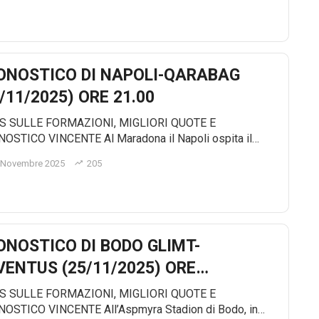
ONOSTICO DI NAPOLI-QARABAG
/11/2025) ORE 21.00
 SULLE FORMAZIONI, MIGLIORI QUOTE E
OSTICO VINCENTE Al Maradona il Napoli ospita il…
 Novembre 2025
205
ONOSTICO DI BODO GLIMT-
VENTUS (25/11/2025) ORE…
 SULLE FORMAZIONI, MIGLIORI QUOTE E
OSTICO VINCENTE All’Aspmyra Stadion di Bodo, in…