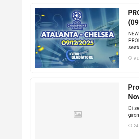
PR
(09
NEWS
PRON
sest
9 
Pro
No
Di se
giro
24