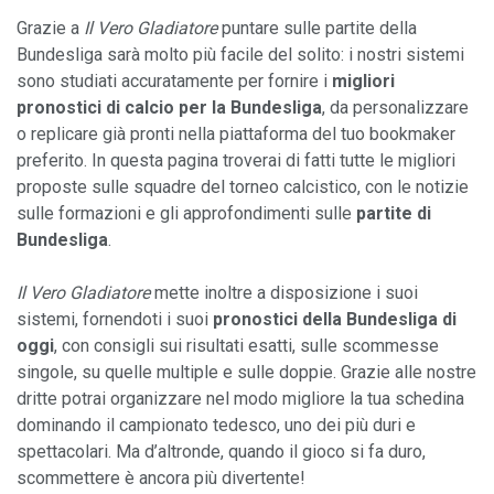
Grazie a 
Il Vero Gladiatore
 puntare sulle partite della 
Bundesliga sarà molto più facile del solito: i nostri sistemi 
sono studiati accuratamente per fornire i 
migliori
pronostici di calcio per la Bundesliga
, da personalizzare 
o replicare già pronti nella piattaforma del tuo bookmaker 
preferito. In questa pagina troverai di fatti tutte le migliori 
proposte sulle squadre del torneo calcistico, con le notizie 
sulle formazioni e gli approfondimenti sulle 
partite di 
Bundesliga
.

Il Vero Gladiatore
 mette inoltre a disposizione i suoi 
sistemi, fornendoti i suoi 
pronostici della Bundesliga di 
oggi
, con consigli sui risultati esatti, sulle scommesse 
singole, su quelle multiple e sulle doppie. Grazie alle nostre 
dritte potrai organizzare nel modo migliore la tua schedina 
dominando il campionato tedesco, uno dei più duri e 
spettacolari. Ma d’altronde, quando il gioco si fa duro, 