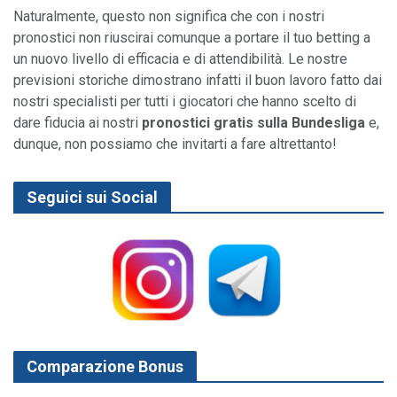
Naturalmente, questo non significa che con i nostri 
pronostici non riuscirai comunque a portare il tuo betting a 
un nuovo livello di efficacia e di attendibilità. Le nostre 
previsioni storiche dimostrano infatti il buon lavoro fatto dai 
nostri specialisti per tutti i giocatori che hanno scelto di 
dare fiducia ai nostri 
pronostici gratis sulla Bundesliga
 e, 
dunque, non possiamo che invitarti a fare altrettanto!
Seguici sui Social
Comparazione Bonus