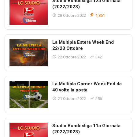
Studio Bundesliga 12a Giornata
(2022/2023)
28 Ottobre 2022
1,861
La Multipla Estera Week End
22/23 Ottobre
22 Ottobre 2022
342
La Multipla Corner Week End da
40 volte la posta
21 Ottobre 2022
256
Studio Bundesliga 11a Giornata
(2022/2023)