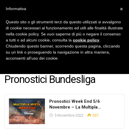
×
Informativa
IlVeroGladiatore
Pronostici Calcio Gratis
Questo sito o gli strumenti terzi da questo utilizzati si avvalgono
di cookie necessari al funzionamento ed utili alle finalità illustrate
No Thanks
INSTALL
nella cookie policy. Se vuoi saperne di più o negare il consenso
a tutti o ad alcuni cookie, consulta la
cookie policy
.
Chiudendo questo banner, scorrendo questa pagina, cliccando
su un link o proseguendo la navigazione in altra maniera,
acconsenti all’uso dei cookie.
Home
Pronostici
Calcio
Bundesliga
Page 14
Pronostici Bundesliga
Pronostici Week End 5/6
Novembre – La Multipla…
5 Novembre 2022
557