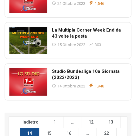
21 Ottobre 2022
1,546
La Multipla Corner Week End da
43 volte la posta
15 Ottobre 2022
303
Studio Bundesliga 10a Giornata
(2022/2023)
14 Ottobre 2022
1,948
Indietro
1
…
12
13
14
15
16
…
22