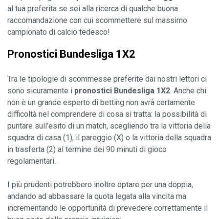
al tua preferita se sei alla ricerca di qualche buona 
raccomandazione con cui scommettere sul massimo 
Pronostici Bundesliga 1X2
Tra le tipologie di scommesse preferite dai nostri lettori ci 
sono sicuramente i 
pronostici Bundesliga 1X2
. Anche chi 
non è un grande esperto di betting non avrà certamente 
difficoltà nel comprendere di cosa si tratta: la possibilità di 
puntare sull’esito di un match, scegliendo tra la vittoria della 
squadra di casa (1), il pareggio (X) o la vittoria della squadra 
in trasferta (2) al termine dei 90 minuti di gioco 
regolamentari.

I più prudenti potrebbero inoltre optare per una doppia, 
andando ad abbassare la quota legata alla vincita ma 
incrementando le opportunità di prevedere correttamente il 