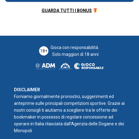
GUARDA TUTTI I BONUS
Gioca con responsabilitá.
18+
Solo maggiori di 18 anni
DISCLAIMER
Forniamo giornalmente pronostici, suggerimenti ed
anteprime sulle principali competizioni sportive. Grazie ai
nostri consigli ti aiutiamo a scegliere tra le offerte dei
bookmaker in possesso di regolare concessione ad
operare in Italia rilasciata dall’Agenzia delle Dogane e dei
Monopoli