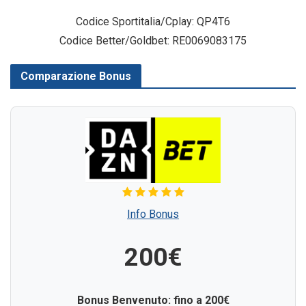
Codice Sportitalia/Cplay: QP4T6
Codice Better/Goldbet: RE0069083175
Comparazione Bonus
Info Bonus
200€
Bonus Benvenuto: fino a 200€