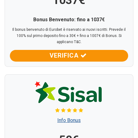
1037€
Bonus Benvenuto: fino a 1037€
Il bonus benvenuto di Eurobet è riservato ai nuovi iscritti. Prevede il
100% sul primo deposito fino a 30€ + fino a 1007€ di Bonus. Si
applicano T&C.
VERIFICA
Info Bonus