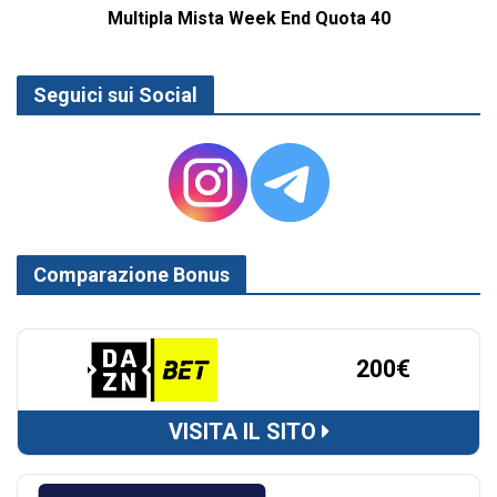
Multipla Mista Week End Quota 40
Seguici sui Social
Comparazione Bonus
200€
VISITA IL SITO