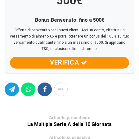
500€
Bonus Benvenuto: fino a 500€
Offerta di benvenuto per i nuovi clienti. Apri un conto, effettua un
versamento di almeno €5 e potrai ottenere un bonus del 100% sul tuo
versamento qualificante, fino a un massimo di €500. Si applicano
T&C, esclusioni e limiti di tempo.
VERIFICA
Articolo precedente
La Multipla Serie A della 10 Giornata
Articolo successivo