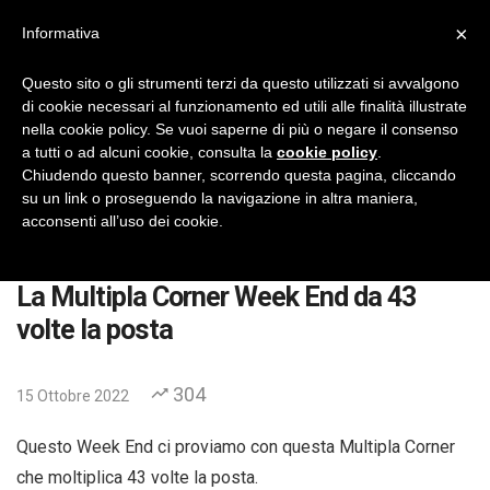
×
Informativa
IlVeroGladiatore
Pronostici Calcio Gratis
Questo sito o gli strumenti terzi da questo utilizzati si avvalgono
di cookie necessari al funzionamento ed utili alle finalità illustrate
No Thanks
INSTALL
nella cookie policy. Se vuoi saperne di più o negare il consenso
a tutti o ad alcuni cookie, consulta la
cookie policy
.
Chiudendo questo banner, scorrendo questa pagina, cliccando
su un link o proseguendo la navigazione in altra maniera,
acconsenti all’uso dei cookie.
Home
Pronostici
Calcio
Serie A
La Multipla Corner Week End da 4
La Multipla Corner Week End da 43
volte la posta
304
15 Ottobre 2022
Questo Week End ci proviamo con questa Multipla Corner
che moltiplica 43 volte la posta.