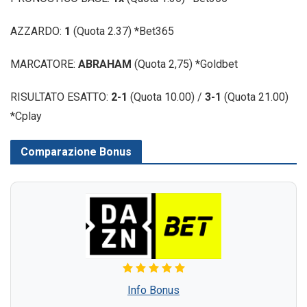
AZZARDO:
1
(Quota 2.37) *Bet365
MARCATORE:
ABRAHAM
(Quota 2,75) *Goldbet
RISULTATO ESATTO:
2-1
(Quota 10.00) /
3-1
(Quota 21.00)
*Cplay
Comparazione Bonus
Info Bonus