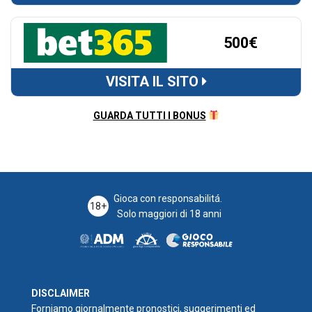
500€
VISITA IL SITO
GUARDA TUTTI I BONUS
Gioca con responsabilitá.
18+
Solo maggiori di 18 anni
DISCLAIMER
Forniamo giornalmente pronostici, suggerimenti ed