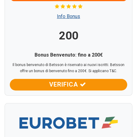
Info Bonus
200
Bonus Benvenuto: fino a 200€
Il bonus benvenuto di Betsson è riservato ai nuovi iscritti. Betsson
offre un bonus di benvenuto fino a 200€. Si applicano T&C.
VERIFICA