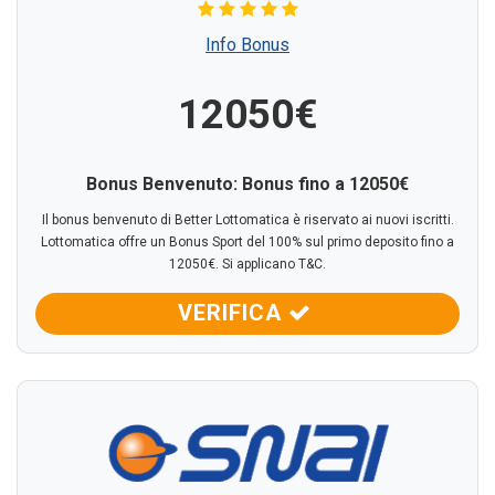
Info Bonus
12050€
Bonus Benvenuto: Bonus fino a 12050€
Il bonus benvenuto di Better Lottomatica è riservato ai nuovi iscritti.
Lottomatica offre un Bonus Sport del 100% sul primo deposito fino a
12050€. Si applicano T&C.
VERIFICA