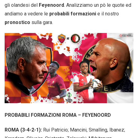
gli olandesi del
Feyenoord
. Analizziamo un pò le quote ed
andiamo a vedere le
probabili formazioni
e il nostro
pronostico
sulla gara.
PROBABILI FORMAZIONI ROMA – FEYENOORD
ROMA (3-4-2-1):
Rui Patricio; Mancini, Smalling, Ibanez;