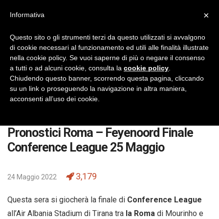
×
Informativa
IlVeroGladiatore
Pronostici Calcio Gratis
Questo sito o gli strumenti terzi da questo utilizzati si avvalgono
di cookie necessari al funzionamento ed utili alle finalità illustrate
No Thanks
INSTALL
nella cookie policy. Se vuoi saperne di più o negare il consenso
a tutti o ad alcuni cookie, consulta la
cookie policy
.
Chiudendo questo banner, scorrendo questa pagina, cliccando
su un link o proseguendo la navigazione in altra maniera,
acconsenti all’uso dei cookie.
Home
Scommesse
Singole
Pronostici Roma – Feyenoord Finale C
Pronostici Roma – Feyenoord Finale
Conference League 25 Maggio
3,179
24 Maggio 2022
Questa sera si giocherà la finale di
Conference League
all’Air Albania Stadium di Tirana tra
la Roma
di Mourinho e