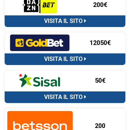
200€
VISITA IL SITO
12050€
VISITA IL SITO
50€
VISITA IL SITO
200