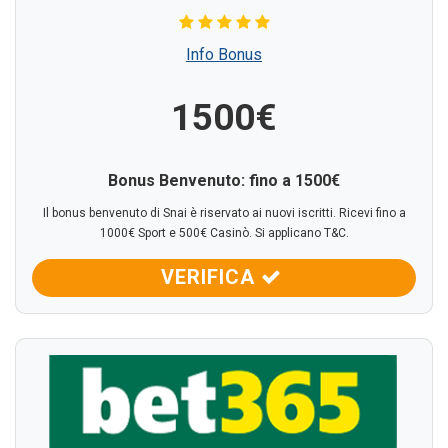
Info Bonus
1500€
Bonus Benvenuto: fino a 1500€
Il bonus benvenuto di Snai è riservato ai nuovi iscritti. Ricevi fino a
1000€ Sport e 500€ Casinò. Si applicano T&C.
VERIFICA