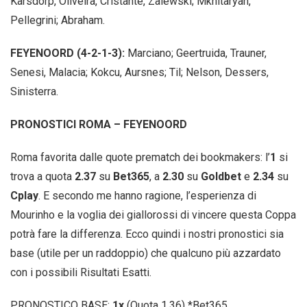
Karsdorp, Oliveira, Cristante, Zalewski; Mkhitaryan,
Pellegrini; Abraham.
FEYENOORD (4-2-1-3):
Marciano; Geertruida, Trauner,
Senesi, Malacia; Kokcu, Aursnes; Til; Nelson, Dessers,
Sinisterra.
PRONOSTICI ROMA – FEYENOORD
Roma favorita dalle quote prematch dei bookmakers: l’
1
si
trova a quota
2.37
su
Bet365
, a
2.30
su
Goldbet
e
2.34
su
Cplay
. E secondo me hanno ragione, l’esperienza di
Mourinho e la voglia dei giallorossi di vincere questa Coppa
potrà fare la differenza. Ecco quindi i nostri pronostici sia
base (utile per un raddoppio) che qualcuno più azzardato
con i possibili Risultati Esatti.
PRONOSTICO BASE:
1x
(Quota 1.36) *Bet365