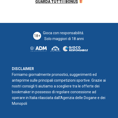
GUARDA TUTTI I BONUS
Gioca con responsabilitá.
18+
Solo maggiori di 18 anni
DISCLAIMER
Forniamo giornalmente pronostici, suggerimenti ed
anteprime sulle principali competizioni sportive. Grazie ai
nostri consigli ti aiutiamo a scegliere tra le offerte dei
bookmaker in possesso di regolare concessione ad
operare in Italia rilasciata dall’Agenzia delle Dogane e dei
Monopoli