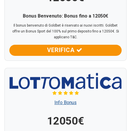
Bonus Benvenuto: Bonus fino a 12050€
Il bonus benvenuto di Goldbet è riservato ai nuovi iscritti. Goldbet
offre un Bonus Sport del 100% sul primo deposito fino a 12050€. Si
applicano T&C.
VERIFICA
Info Bonus
12050€