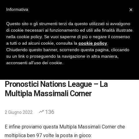
×
Informativa
IlVeroGladiatore
Pronostici Calcio Gratis
Questo sito o gli strumenti terzi da questo utilizzati si avvalgono
di cookie necessari al funzionamento ed utili alle finalità illustrate
No Thanks
INSTALL
nella cookie policy. Se vuoi saperne di più o negare il consenso
a tutti o ad alcuni cookie, consulta la
cookie policy
.
Chiudendo questo banner, scorrendo questa pagina, cliccando
su un link o proseguendo la navigazione in altra maniera,
acconsenti all’uso dei cookie.
Home
Scommesse
Multiple
Pronostici Nations League – La Multipl
Pronostici Nations League – La
Multipla Massimali Corner
136
2 Giugno 2022
E infine proviamo questa Multipla Massimali Corner che
moltiplica ben 97 volte la posta in gioco: