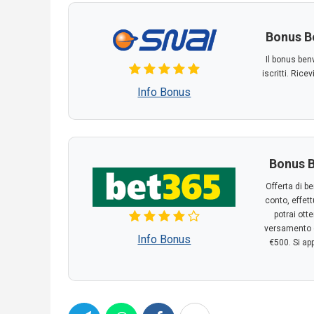
Bonus B
Il bonus ben
iscritti. Rice
Info Bonus
Bonus B
Offerta di be
conto, effet
potrai ott
versamento q
Info Bonus
€500. Si app