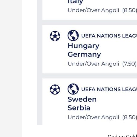
Codice Gol