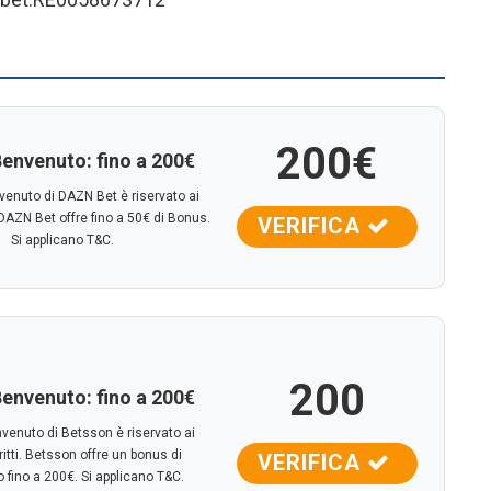
200€
envenuto: fino a 200€
venuto di DAZN Bet è riservato ai
. DAZN Bet offre fino a 50€ di Bonus.
VERIFICA
Si applicano T&C.
200
envenuto: fino a 200€
nvenuto di Betsson è riservato ai
ritti. Betsson offre un bonus di
VERIFICA
 fino a 200€. Si applicano T&C.