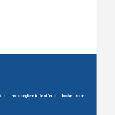
i aiutiamo a scegliere tra le offerte dei bookmaker in