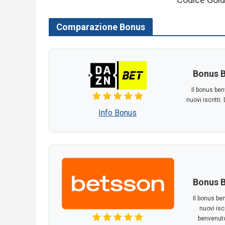
Comparazione Bonus
Bonus B
Il bonus ben
nuovi iscritti
Info Bonus
Bonus B
Il bonus be
nuovi isc
benvenuto