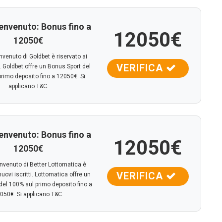
envenuto: Bonus fino a
12050€
12050€
nvenuto di Goldbet è riservato ai
VERIFICA
i. Goldbet offre un Bonus Sport del
rimo deposito fino a 12050€. Si
applicano T&C.
envenuto: Bonus fino a
12050€
12050€
envenuto di Better Lottomatica è
VERIFICA
nuovi iscritti. Lottomatica offre un
del 100% sul primo deposito fino a
050€. Si applicano T&C.