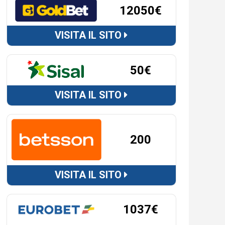
12050€
VISITA IL SITO
50€
VISITA IL SITO
200
VISITA IL SITO
1037€