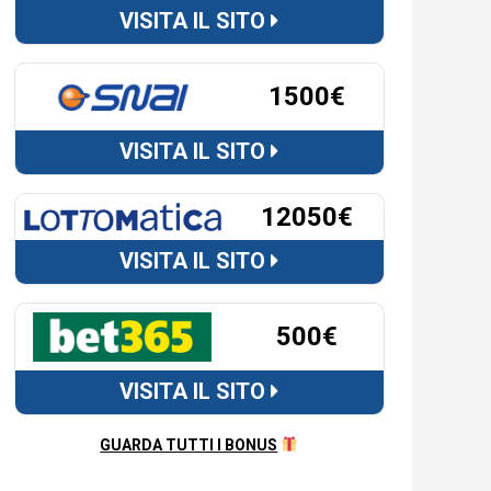
VISITA IL SITO
1500€
VISITA IL SITO
12050€
VISITA IL SITO
500€
VISITA IL SITO
GUARDA TUTTI I BONUS