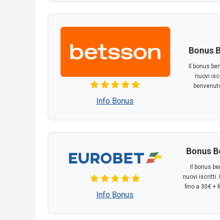
Bonus B
Il bonus be
nuovi isc
benvenuto
Info Bonus
Bonus B
Il bonus be
nuovi iscritti
fino a 30€ + 
Info Bonus