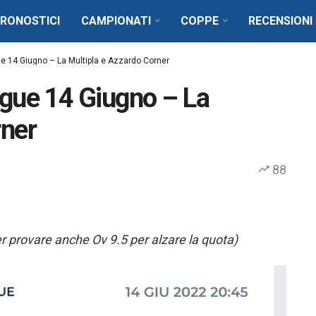
RONOSTICI
CAMPIONATI
COPPE
RECENSIONI
e 14 Giugno – La Multipla e Azzardo Corner
ague 14 Giugno – La
rner
88
r provare anche Ov 9.5 per alzare la quota)