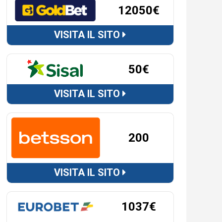
12050€
VISITA IL SITO
50€
VISITA IL SITO
200
VISITA IL SITO
1037€