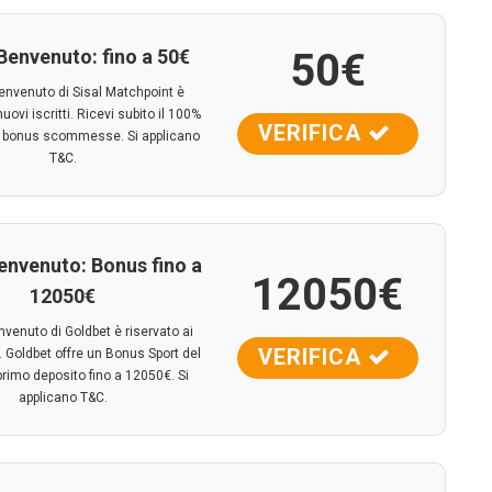
Benvenuto: fino a
50€
50€
benvenuto di Sisal Matchpoint è
nuovi iscritti. Ricevi subito il 100%
VERIFICA
di bonus scommesse. Si applicano
T&C.
envenuto: Bonus fino a
12050€
12050€
nvenuto di Goldbet è riservato ai
VERIFICA
i. Goldbet offre un Bonus Sport del
rimo deposito fino a 12050€. Si
applicano T&C.