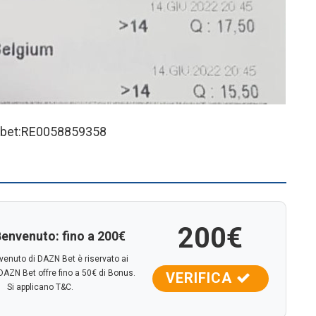
dbet:RE0058859358
200€
envenuto: fino a 200€
venuto di DAZN Bet è riservato ai
. DAZN Bet offre fino a 50€ di Bonus.
VERIFICA
Si applicano T&C.