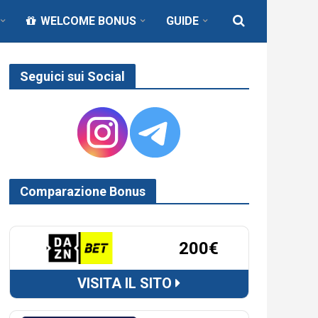
WELCOME BONUS
GUIDE
Seguici sui Social
Comparazione Bonus
200€
VISITA IL SITO