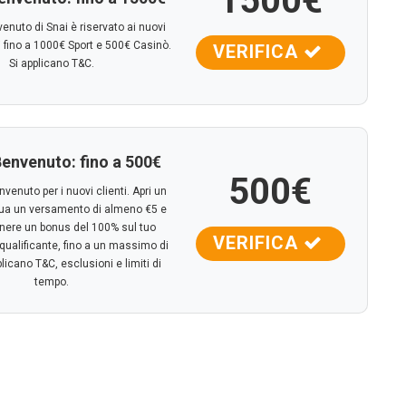
1500€
venuto di Snai è riservato ai nuovi
vi fino a 1000€ Sport e 500€ Casinò.
VERIFICA
Si applicano T&C.
envenuto: fino a 500€
500€
nvenuto per i nuovi clienti. Apri un
tua un versamento di almeno €5 e
enere un bonus del 100% sul tuo
VERIFICA
ualificante, fino a un massimo di
licano T&C, esclusioni e limiti di
tempo.