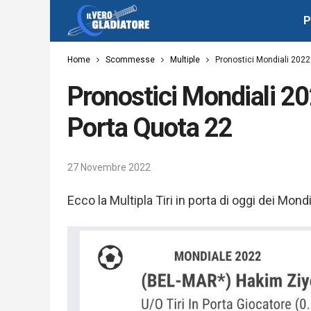
P
Home
Scommesse
Multiple
Pronostici Mondiali 2022 
Pronostici Mondiali 202
Porta Quota 22
27 Novembre 2022
Ecco la Multipla Tiri in porta di oggi dei Mondi