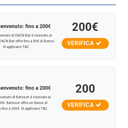
200€
envenuto: fino a 200€
venuto di DAZN Bet è riservato ai
. DAZN Bet offre fino a 50€ di Bonus.
VERIFICA
Si applicano T&C.
200
envenuto: fino a 200€
nvenuto di Betsson è riservato ai
ritti. Betsson offre un bonus di
VERIFICA
 fino a 200€. Si applicano T&C.