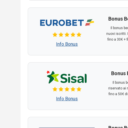
Bonus B
Il bonus be
nuovi iscritti
fino a 30€ + 
Info Bonus
Bonus 
Il bonus 
riservato ai 
fino a 50€ 
Info Bonus
Bonus B