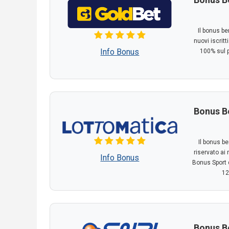
Il bonus be
nuovi iscritt
Info Bonus
100% sul p
Bonus B
Il bonus b
riservato ai 
Info Bonus
Bonus Sport 
12
Bonus B