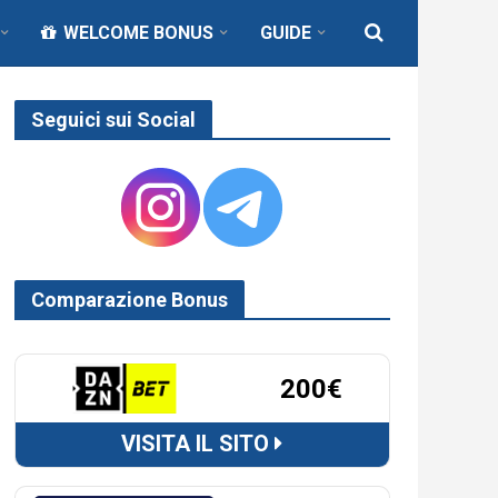
WELCOME BONUS
GUIDE
Seguici sui Social
Comparazione Bonus
200€
VISITA IL SITO