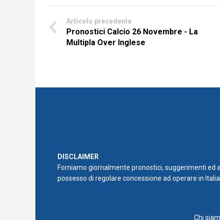
Articolo precedente
Pronostici Calcio 26 Novembre - La
Multipla Over Inglese
DISCLAIMER
Forniamo giornalmente pronostici, suggerimenti ed ante
possesso di regolare concessione ad operare in Italia
Chi sia