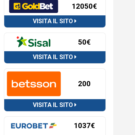
12050€
VISITA IL SITO
50€
VISITA IL SITO
200
VISITA IL SITO
1037€