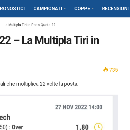
RONOSTICI
CAMPIONATI
COPPE
RECENSIONI
– La Multipla Tiri in Porta Quota 22
2 – La Multipla Tiri in
735
ali che moltiplica 22 volte la posta.