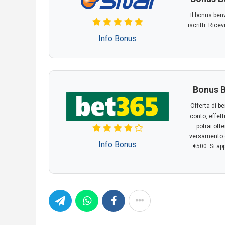
Il bonus ben
iscritti. Rice
Info Bonus
Bonus B
Offerta di be
conto, effet
potrai ott
versamento q
Info Bonus
€500. Si app