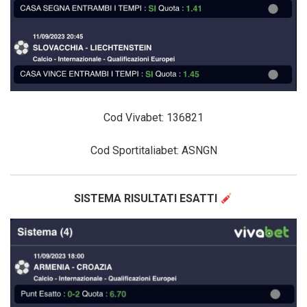
Cod Vivabet: 136821
Cod Sportitaliabet: ASNGN
SISTEMA RISULTATI ESATTI