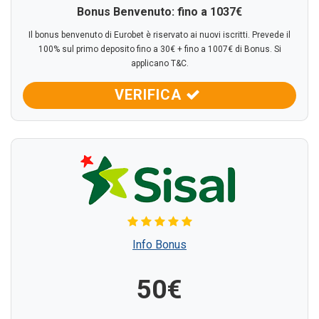
Bonus Benvenuto: fino a 1037€
Il bonus benvenuto di Eurobet è riservato ai nuovi iscritti. Prevede il
100% sul primo deposito fino a 30€ + fino a 1007€ di Bonus. Si
applicano T&C.
VERIFICA
Info Bonus
50€