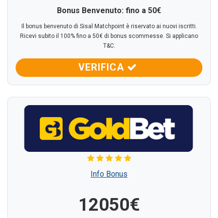
Bonus Benvenuto: fino a
50€
Il bonus benvenuto di Sisal Matchpoint è riservato ai nuovi iscritti.
Ricevi subito il 100% fino a 50€ di bonus scommesse. Si applicano
T&C.
VERIFICA
Info Bonus
12050€