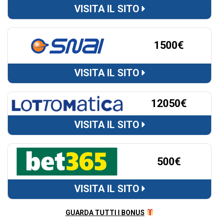
VISITA IL SITO
1500€
VISITA IL SITO
12050€
VISITA IL SITO
500€
VISITA IL SITO
GUARDA TUTTI I BONUS