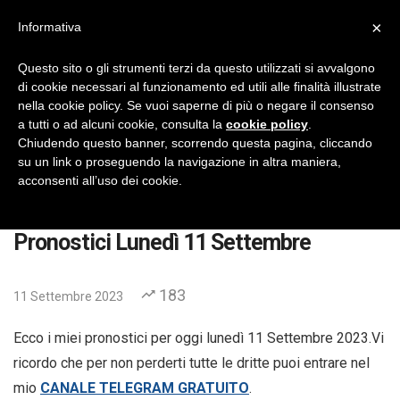
×
Informativa
IlVeroGladiatore
Pronostici Calcio Gratis
Questo sito o gli strumenti terzi da questo utilizzati si avvalgono
di cookie necessari al funzionamento ed utili alle finalità illustrate
No Thanks
INSTALL
nella cookie policy. Se vuoi saperne di più o negare il consenso
a tutti o ad alcuni cookie, consulta la
cookie policy
.
Chiudendo questo banner, scorrendo questa pagina, cliccando
su un link o proseguendo la navigazione in altra maniera,
acconsenti all’uso dei cookie.
Home
Scommesse
Multiple
Pronostici Lunedì 11 Settembre
Pronostici Lunedì 11 Settembre
183
11 Settembre 2023
Ecco i miei pronostici per oggi lunedì 11 Settembre 2023.Vi
ricordo che per non perderti tutte le dritte puoi entrare nel
mio
CANALE TELEGRAM GRATUITO
.