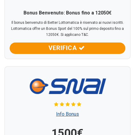
Bonus Benvenuto: Bonus fino a 12050€
Il bonus benvenuto di Better Lottomatica è riservato ai nuovi iscritti.
Lottomatica offre un Bonus Sport del 100% sul primo deposito fino a
12050€. Si applicano T&C.
VERIFICA
Info Bonus
1500€