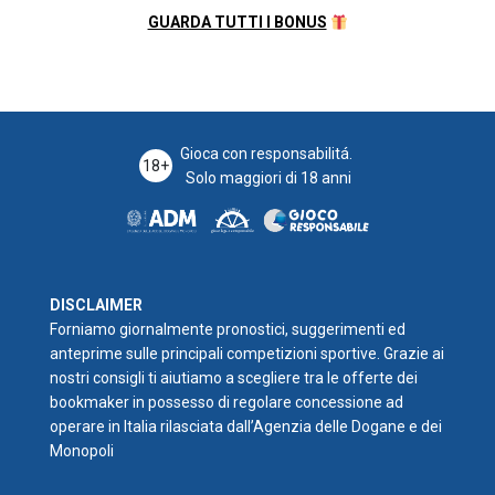
GUARDA TUTTI I BONUS
Gioca con responsabilitá.
18+
Solo maggiori di 18 anni
DISCLAIMER
Forniamo giornalmente pronostici, suggerimenti ed
anteprime sulle principali competizioni sportive. Grazie ai
nostri consigli ti aiutiamo a scegliere tra le offerte dei
bookmaker in possesso di regolare concessione ad
operare in Italia rilasciata dall’Agenzia delle Dogane e dei
Monopoli