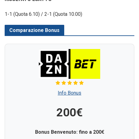
1-1 (Quota 6.10) / 2-1 (Quota 10.00)
Comparazione Bonus
Info Bonus
200€
Bonus Benvenuto: fino a 200€