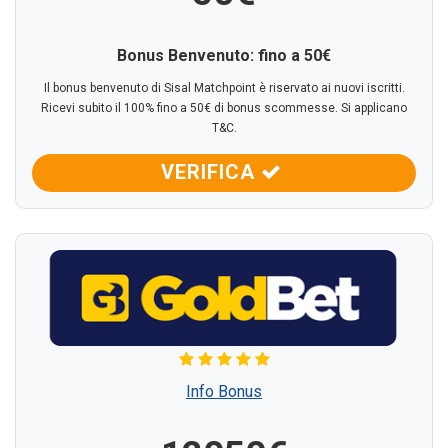
Bonus Benvenuto: fino a
50€
Il bonus benvenuto di Sisal Matchpoint è riservato ai nuovi iscritti.
Ricevi subito il 100% fino a 50€ di bonus scommesse. Si applicano
T&C.
VERIFICA
Info Bonus