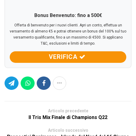
Bonus Benvenuto: fino a 500€
Offerta di benvenuto per i nuovi clienti. Apri un conto, effettua un
versamento di almeno €5 e potrai ottenere un bonus del 100% sul tuo
versamento qualificante, fino a un massimo di €500. Si applicano
T&C, esclusioni e limiti di tempo.
VERIFICA
Articolo precedente
Il Tris Mix Finale di Champions Q22
Articolo successivo