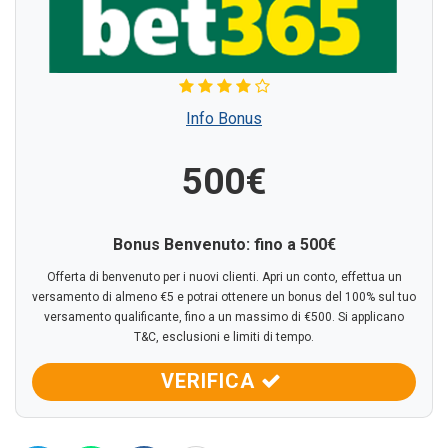
Info Bonus
500€
Bonus Benvenuto: fino a 500€
Offerta di benvenuto per i nuovi clienti. Apri un conto, effettua un
versamento di almeno €5 e potrai ottenere un bonus del 100% sul tuo
versamento qualificante, fino a un massimo di €500. Si applicano
T&C, esclusioni e limiti di tempo.
VERIFICA