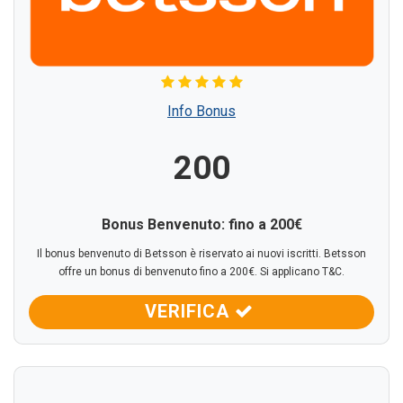
Info Bonus
200
Bonus Benvenuto: fino a 200€
Il bonus benvenuto di Betsson è riservato ai nuovi iscritti. Betsson
offre un bonus di benvenuto fino a 200€. Si applicano T&C.
VERIFICA