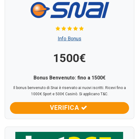
Info Bonus
1500€
Bonus Benvenuto: fino a 1500€
Il bonus benvenuto di Snai è riservato ai nuovi iscritti. Ricevi fino a
1000€ Sport e 500€ Casinò. Si applicano T&C.
VERIFICA