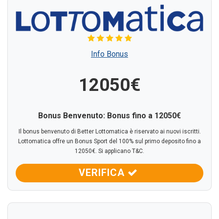
Info Bonus
12050€
Bonus Benvenuto: Bonus fino a 12050€
Il bonus benvenuto di Better Lottomatica è riservato ai nuovi iscritti.
Lottomatica offre un Bonus Sport del 100% sul primo deposito fino a
12050€. Si applicano T&C.
VERIFICA