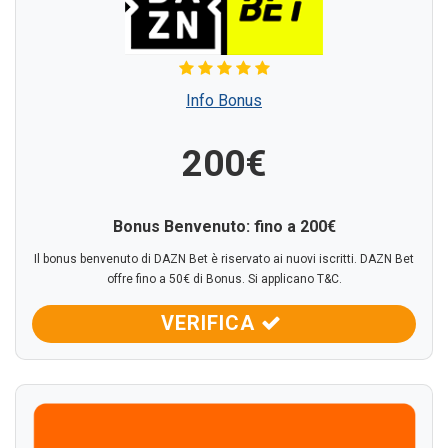
Info Bonus
200€
Bonus Benvenuto: fino a 200€
Il bonus benvenuto di DAZN Bet è riservato ai nuovi iscritti. DAZN Bet
offre fino a 50€ di Bonus. Si applicano T&C.
VERIFICA