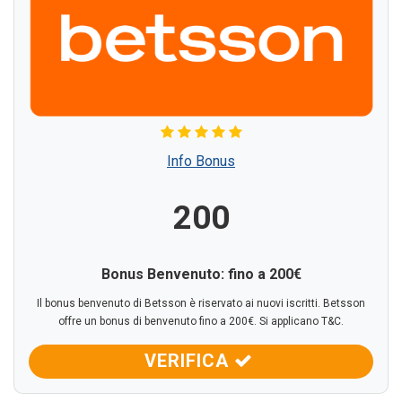
Info Bonus
200
Bonus Benvenuto: fino a 200€
Il bonus benvenuto di Betsson è riservato ai nuovi iscritti. Betsson
offre un bonus di benvenuto fino a 200€. Si applicano T&C.
VERIFICA