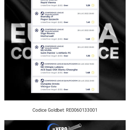
Codice Goldbet: RE0060133001