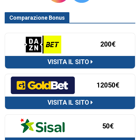
Comparazione Bonus
200€
VISITA IL SITO
12050€
VISITA IL SITO
50€