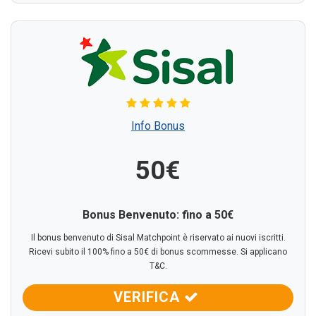
Info Bonus
50€
Bonus Benvenuto: fino a
50€
Il bonus benvenuto di Sisal Matchpoint è riservato ai nuovi iscritti.
Ricevi subito il 100% fino a 50€ di bonus scommesse. Si applicano
T&C.
VERIFICA