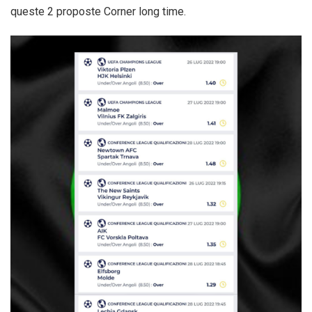
queste 2 proposte Corner long time.