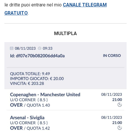
le dritte puoi entrare nel mio
CANALE TELEGRAM
GRATUITO
.
MULTIPLA