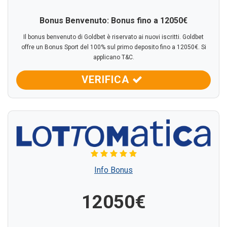
Bonus Benvenuto: Bonus fino a 12050€
Il bonus benvenuto di Goldbet è riservato ai nuovi iscritti. Goldbet
offre un Bonus Sport del 100% sul primo deposito fino a 12050€. Si
applicano T&C.
VERIFICA
Info Bonus
12050€