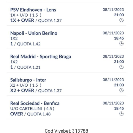
Cod Vivabet: 313788