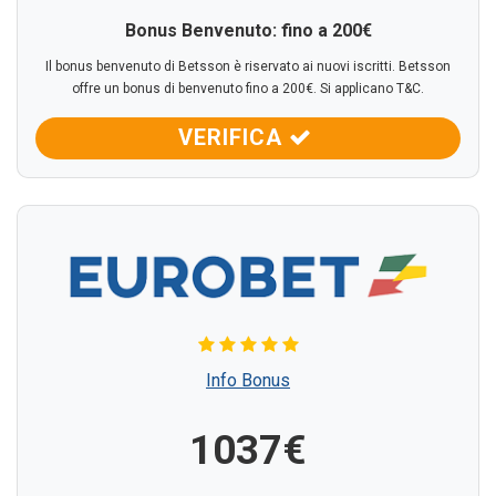
Bonus Benvenuto: fino a 200€
Il bonus benvenuto di Betsson è riservato ai nuovi iscritti. Betsson
offre un bonus di benvenuto fino a 200€. Si applicano T&C.
VERIFICA
Info Bonus
1037€