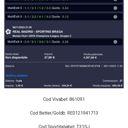
Cod Vivabet: 861091
Cod Better/Goldb: RE0121941713
Cod Sportitaliabet: T31SJ