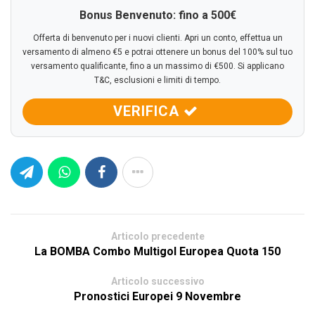
Bonus Benvenuto: fino a 500€
Offerta di benvenuto per i nuovi clienti. Apri un conto, effettua un
versamento di almeno €5 e potrai ottenere un bonus del 100% sul tuo
versamento qualificante, fino a un massimo di €500. Si applicano
T&C, esclusioni e limiti di tempo.
VERIFICA
Articolo precedente
La BOMBA Combo Multigol Europea Quota 150
Articolo successivo
Pronostici Europei 9 Novembre