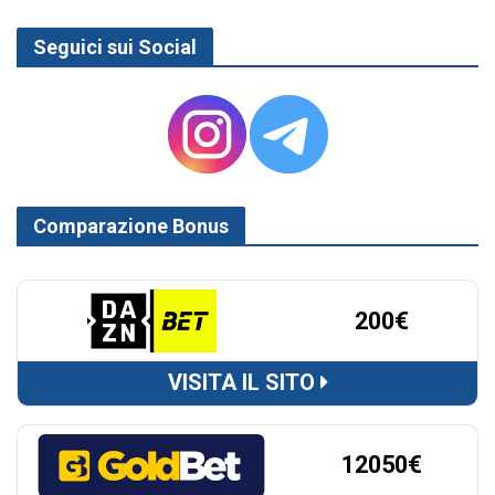
Seguici sui Social
Comparazione Bonus
200€
VISITA IL SITO
12050€