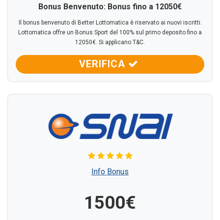
Bonus Benvenuto: Bonus fino a 12050€
Il bonus benvenuto di Better Lottomatica è riservato ai nuovi iscritti.
Lottomatica offre un Bonus Sport del 100% sul primo deposito fino a
12050€. Si applicano T&C.
VERIFICA
Info Bonus
1500€