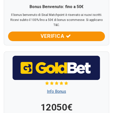
Bonus Benvenuto: fino a
50€
Il bonus benvenuto di Sisal Matchpoint è riservato ai nuovi iscritti.
Ricevi subito il 100% fino a 50€ di bonus scommesse. Si applicano
T&C.
VERIFICA
Info Bonus
12050€