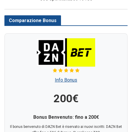
Comparazione Bonus
Info Bonus
200€
Bonus Benvenuto: fino a 200€
Il bonus benvenuto di DAZN Bet è riservato ai nuovi iscritti. DAZN Bet