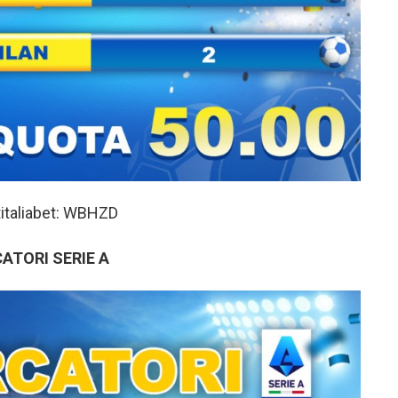
italiabet: WBHZD
ATORI SERIE A