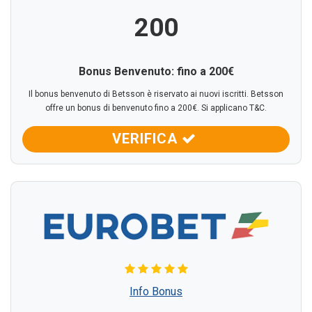
200
Bonus Benvenuto: fino a 200€
Il bonus benvenuto di Betsson è riservato ai nuovi iscritti. Betsson
offre un bonus di benvenuto fino a 200€. Si applicano T&C.
VERIFICA
Info Bonus