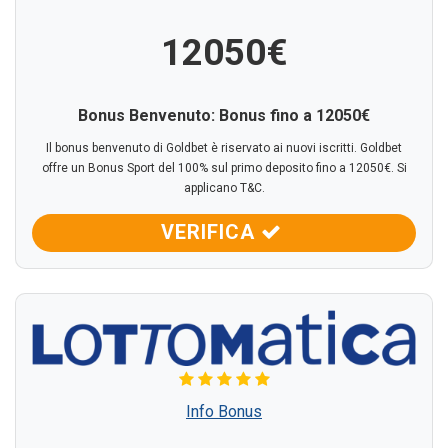
12050€
Bonus Benvenuto: Bonus fino a 12050€
Il bonus benvenuto di Goldbet è riservato ai nuovi iscritti. Goldbet
offre un Bonus Sport del 100% sul primo deposito fino a 12050€. Si
applicano T&C.
VERIFICA
Info Bonus