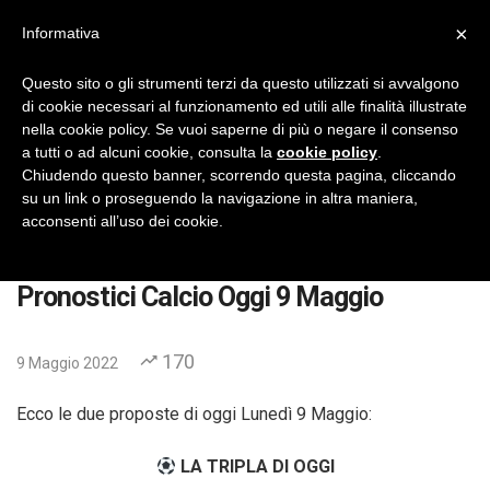
×
Informativa
IlVeroGladiatore
Pronostici Calcio Gratis
Questo sito o gli strumenti terzi da questo utilizzati si avvalgono
di cookie necessari al funzionamento ed utili alle finalità illustrate
No Thanks
INSTALL
nella cookie policy. Se vuoi saperne di più o negare il consenso
a tutti o ad alcuni cookie, consulta la
cookie policy
.
Chiudendo questo banner, scorrendo questa pagina, cliccando
su un link o proseguendo la navigazione in altra maniera,
acconsenti all’uso dei cookie.
Home
Scommesse
Multiple
Pronostici Calcio Oggi 9 Maggio
Pronostici Calcio Oggi 9 Maggio
170
9 Maggio 2022
Ecco le due proposte di oggi Lunedì 9 Maggio:
LA TRIPLA DI OGGI