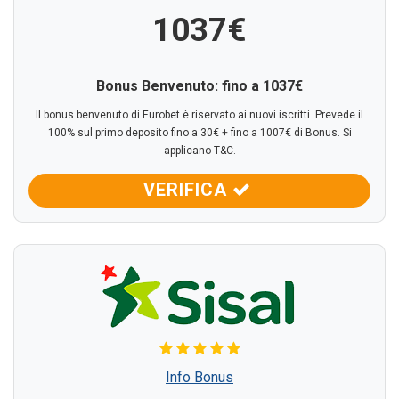
1037€
Bonus Benvenuto: fino a 1037€
Il bonus benvenuto di Eurobet è riservato ai nuovi iscritti. Prevede il
100% sul primo deposito fino a 30€ + fino a 1007€ di Bonus. Si
applicano T&C.
VERIFICA
Info Bonus