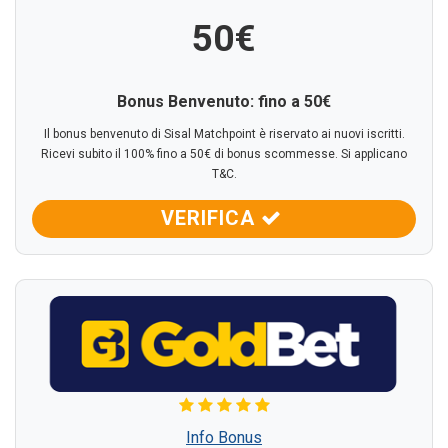
50€
Bonus Benvenuto: fino a
50€
Il bonus benvenuto di Sisal Matchpoint è riservato ai nuovi iscritti.
Ricevi subito il 100% fino a 50€ di bonus scommesse. Si applicano
T&C.
VERIFICA
Info Bonus