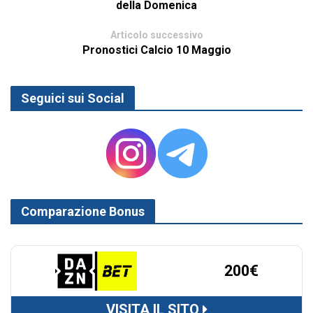
della Domenica
Articolo successivo
Pronostici Calcio 10 Maggio
Seguici sui Social
Comparazione Bonus
200€
VISITA IL SITO