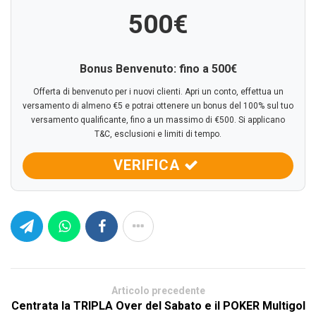
500€
Bonus Benvenuto: fino a 500€
Offerta di benvenuto per i nuovi clienti. Apri un conto, effettua un
versamento di almeno €5 e potrai ottenere un bonus del 100% sul tuo
versamento qualificante, fino a un massimo di €500. Si applicano
T&C, esclusioni e limiti di tempo.
VERIFICA
Articolo precedente
Centrata la TRIPLA Over del Sabato e il POKER Multigol