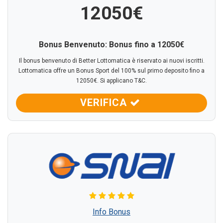
12050€
Bonus Benvenuto: Bonus fino a 12050€
Il bonus benvenuto di Better Lottomatica è riservato ai nuovi iscritti.
Lottomatica offre un Bonus Sport del 100% sul primo deposito fino a
12050€. Si applicano T&C.
VERIFICA
Info Bonus