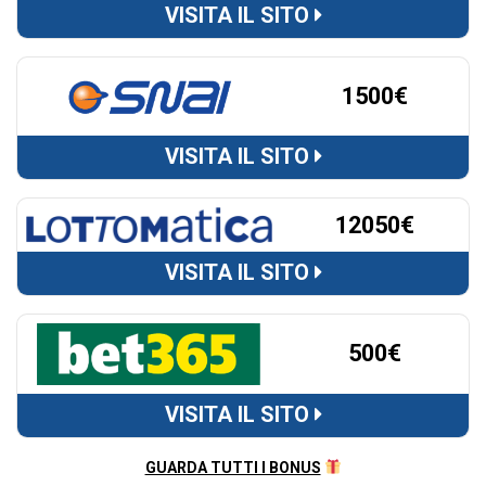
VISITA IL SITO
1500€
VISITA IL SITO
12050€
VISITA IL SITO
500€
VISITA IL SITO
GUARDA TUTTI I BONUS