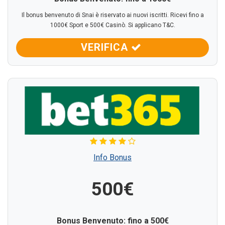
Il bonus benvenuto di Snai è riservato ai nuovi iscritti. Ricevi fino a
1000€ Sport e 500€ Casinò. Si applicano T&C.
VERIFICA
Info Bonus
500€
Bonus Benvenuto: fino a 500€