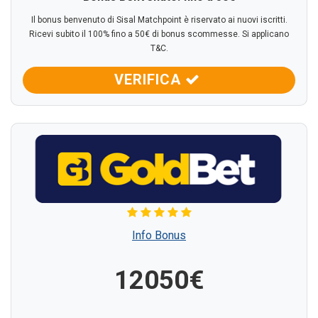
Il bonus benvenuto di Sisal Matchpoint è riservato ai nuovi iscritti.
Ricevi subito il 100% fino a 50€ di bonus scommesse. Si applicano
T&C.
VERIFICA
Info Bonus
12050€