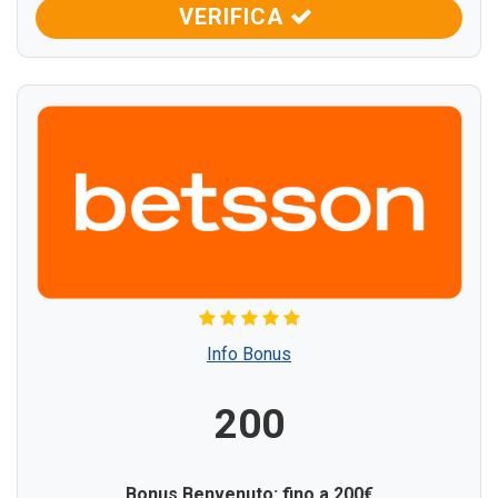
VERIFICA
Info Bonus
200
Bonus Benvenuto: fino a 200€