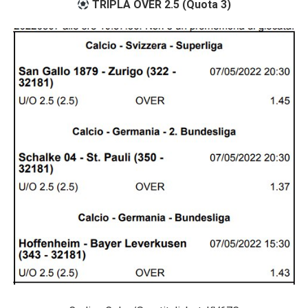
TRIPLA OVER 2.5 (Quota 3)