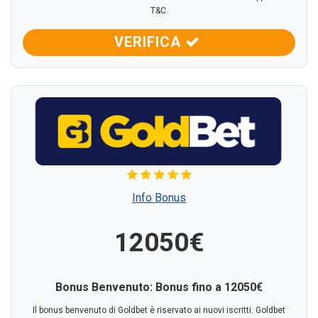
T&C.
VERIFICA
Info Bonus
12050€
Bonus Benvenuto: Bonus fino a 12050€
Il bonus benvenuto di Goldbet è riservato ai nuovi iscritti. Goldbet