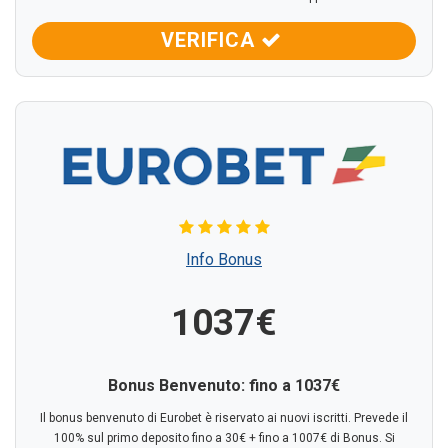
VERIFICA
Info Bonus
1037€
Bonus Benvenuto: fino a 1037€
Il bonus benvenuto di Eurobet è riservato ai nuovi iscritti. Prevede il
100% sul primo deposito fino a 30€ + fino a 1007€ di Bonus. Si