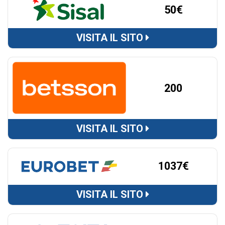
50€
VISITA IL SITO
200
VISITA IL SITO
1037€
VISITA IL SITO