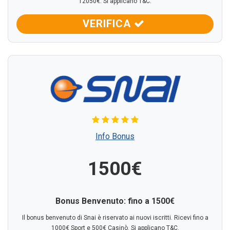
12050€. Si applicano T&C.
VERIFICA
Info Bonus
1500€
Bonus Benvenuto: fino a 1500€
Il bonus benvenuto di Snai è riservato ai nuovi iscritti. Ricevi fino a
1000€ Sport e 500€ Casinò. Si applicano T&C.