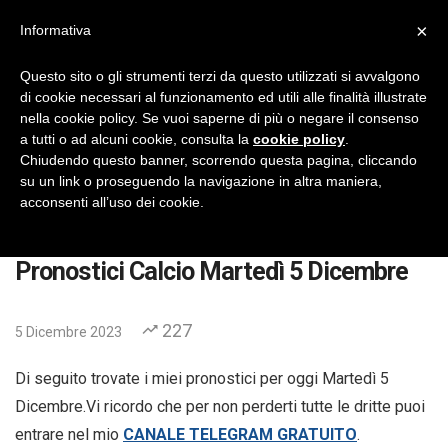
×
Informativa
IlVeroGladiatore
Pronostici Calcio Gratis
Questo sito o gli strumenti terzi da questo utilizzati si avvalgono
di cookie necessari al funzionamento ed utili alle finalità illustrate
No Thanks
INSTALL
nella cookie policy. Se vuoi saperne di più o negare il consenso
a tutti o ad alcuni cookie, consulta la
cookie policy
.
Chiudendo questo banner, scorrendo questa pagina, cliccando
su un link o proseguendo la navigazione in altra maniera,
acconsenti all’uso dei cookie.
Home
Scommesse
Multiple
Pronostici Calcio Martedì 5 Dicembre
Pronostici Calcio Martedì 5 Dicembre
227
5 Dicembre 2023
Di seguito trovate i miei pronostici per oggi Martedì 5
Dicembre.Vi ricordo che per non perderti tutte le dritte puoi
entrare nel mio
CANALE TELEGRAM GRATUITO
.