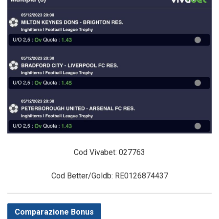
Cod Vivabet: 027763
Cod Better/Goldb: RE0126874437
Comparazione Bonus