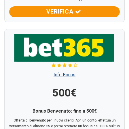
VERIFICA
Info Bonus
500€
Bonus Benvenuto: fino a 500€
Offerta di benvenuto per i nuovi clienti. Apri un conto, effettua un
versamento di almeno €5 e potrai ottenere un bonus del 100% sul tuo