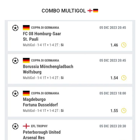
COMBO MULTIGOL