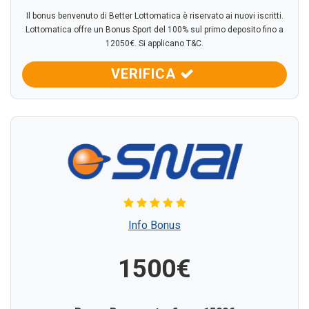
Il bonus benvenuto di Better Lottomatica è riservato ai nuovi iscritti.
Lottomatica offre un Bonus Sport del 100% sul primo deposito fino a
12050€. Si applicano T&C.
VERIFICA
Info Bonus
1500€