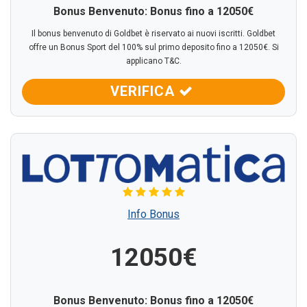
Bonus Benvenuto: Bonus fino a 12050€
Il bonus benvenuto di Goldbet è riservato ai nuovi iscritti. Goldbet
offre un Bonus Sport del 100% sul primo deposito fino a 12050€. Si
applicano T&C.
VERIFICA
Info Bonus
12050€
Bonus Benvenuto: Bonus fino a 12050€