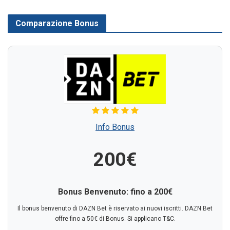
Comparazione Bonus
Info Bonus
200€
Bonus Benvenuto: fino a 200€
Il bonus benvenuto di DAZN Bet è riservato ai nuovi iscritti. DAZN Bet
offre fino a 50€ di Bonus. Si applicano T&C.