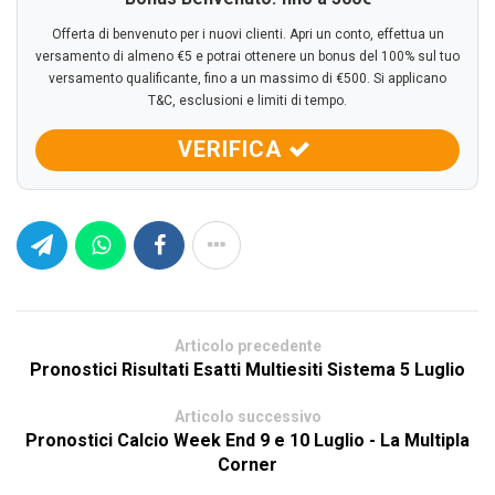
Offerta di benvenuto per i nuovi clienti. Apri un conto, effettua un
versamento di almeno €5 e potrai ottenere un bonus del 100% sul tuo
versamento qualificante, fino a un massimo di €500. Si applicano
T&C, esclusioni e limiti di tempo.
VERIFICA
Articolo precedente
Pronostici Risultati Esatti Multiesiti Sistema 5 Luglio
Articolo successivo
Pronostici Calcio Week End 9 e 10 Luglio - La Multipla
Corner