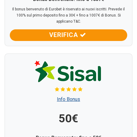
Il bonus benvenuto di Eurobet è riservato ai nuovi iscritti. Prevede il
100% sul primo deposito fino a 30€ + fino a 1007€ di Bonus. Si
applicano T&C.
VERIFICA
Info Bonus
50€