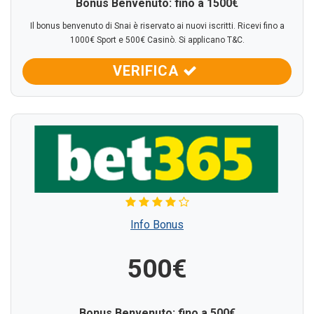
Bonus Benvenuto: fino a 1500€
Il bonus benvenuto di Snai è riservato ai nuovi iscritti. Ricevi fino a
1000€ Sport e 500€ Casinò. Si applicano T&C.
VERIFICA
Info Bonus
500€
Bonus Benvenuto: fino a 500€