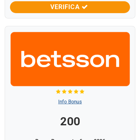
VERIFICA
Info Bonus
200