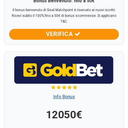
Bonus Benvenuto: fino a
50€
Il bonus benvenuto di Sisal Matchpoint è riservato ai nuovi iscritti.
Ricevi subito il 100% fino a 50€ di bonus scommesse. Si applicano
T&C.
VERIFICA
Info Bonus
12050€