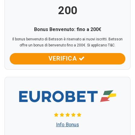
200
Bonus Benvenuto: fino a 200€
Il bonus benvenuto di Betsson è riservato ai nuovi iscritti. Betsson
offre un bonus di benvenuto fino a 200€. Si applicano T&C.
VERIFICA
Info Bonus