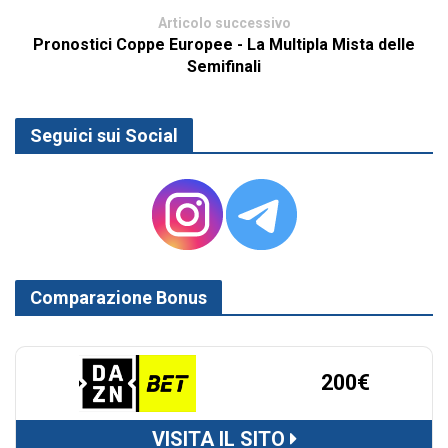
Articolo successivo
Pronostici Coppe Europee - La Multipla Mista delle
Semifinali
Seguici sui Social
Comparazione Bonus
200€
VISITA IL SITO