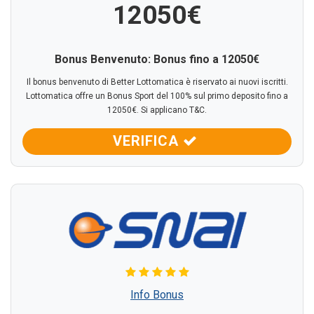
12050€
Bonus Benvenuto: Bonus fino a 12050€
Il bonus benvenuto di Better Lottomatica è riservato ai nuovi iscritti.
Lottomatica offre un Bonus Sport del 100% sul primo deposito fino a
12050€. Si applicano T&C.
VERIFICA
Info Bonus