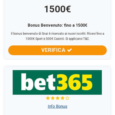
1500€
Bonus Benvenuto: fino a 1500€
Il bonus benvenuto di Snai è riservato ai nuovi iscritti. Ricevi fino a
1000€ Sport e 500€ Casinò. Si applicano T&C.
VERIFICA
Info Bonus