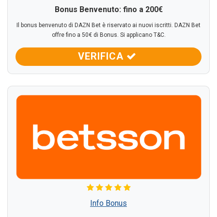
Bonus Benvenuto: fino a 200€
Il bonus benvenuto di DAZN Bet è riservato ai nuovi iscritti. DAZN Bet
offre fino a 50€ di Bonus. Si applicano T&C.
VERIFICA
Info Bonus