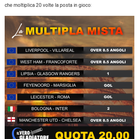
che moltiplica 20 volte la posta in gioco: