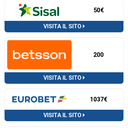
50€
VISITA IL SITO
200
VISITA IL SITO
1037€
VISITA IL SITO