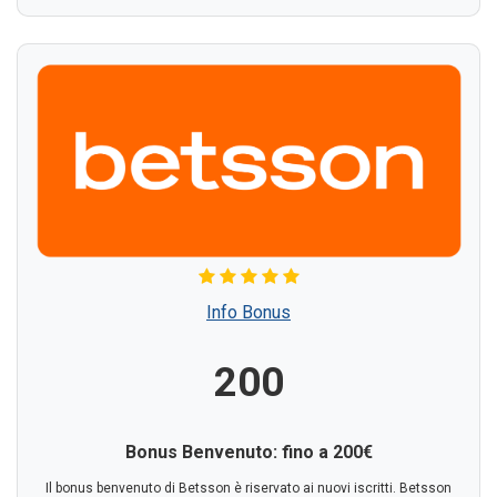
Info Bonus
200
Bonus Benvenuto: fino a 200€
Il bonus benvenuto di Betsson è riservato ai nuovi iscritti. Betsson