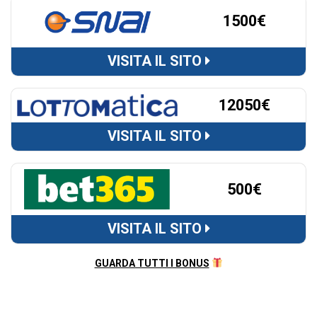
1500€
VISITA IL SITO
12050€
VISITA IL SITO
500€
VISITA IL SITO
GUARDA TUTTI I BONUS