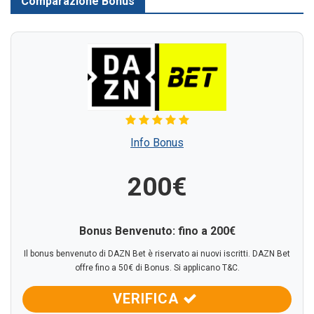
Comparazione Bonus
Info Bonus
200€
Bonus Benvenuto: fino a 200€
Il bonus benvenuto di DAZN Bet è riservato ai nuovi iscritti. DAZN Bet
offre fino a 50€ di Bonus. Si applicano T&C.
VERIFICA