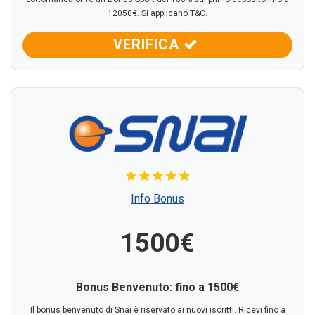
12050€. Si applicano T&C.
VERIFICA
Info Bonus
1500€
Bonus Benvenuto: fino a 1500€
Il bonus benvenuto di Snai è riservato ai nuovi iscritti. Ricevi fino a