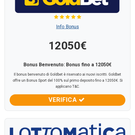
Info Bonus
12050€
Bonus Benvenuto: Bonus fino a 12050€
Il bonus benvenuto di Goldbet è riservato ai nuovi iscritti. Goldbet
offre un Bonus Sport del 100% sul primo deposito fino a 12050€. Si
applicano T&C.
VERIFICA