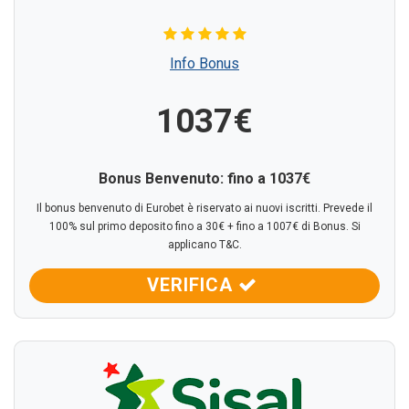
Info Bonus
1037€
Bonus Benvenuto: fino a 1037€
Il bonus benvenuto di Eurobet è riservato ai nuovi iscritti. Prevede il
100% sul primo deposito fino a 30€ + fino a 1007€ di Bonus. Si
applicano T&C.
VERIFICA