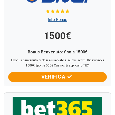
Info Bonus
1500€
Bonus Benvenuto: fino a 1500€
Il bonus benvenuto di Snai è riservato ai nuovi iscritti. Ricevi fino a
1000€ Sport e 500€ Casinò. Si applicano T&C.
VERIFICA