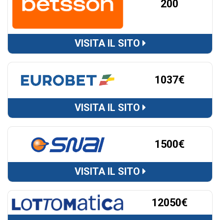
200
VISITA IL SITO
1037€
VISITA IL SITO
1500€
VISITA IL SITO
12050€