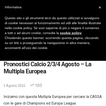
×
Informativa
IlVeroGladiatore
Pronostici Calcio Gratis
Questo sito o gli strumenti terzi da questo utilizzati si avvalgono
di cookie necessari al funzionamento ed utili alle finalità illustrate
No Thanks
INSTALL
nella cookie policy. Se vuoi saperne di più o negare il consenso
a tutti o ad alcuni cookie, consulta la
cookie policy
.
Chiudendo questo banner, scorrendo questa pagina, cliccando
su un link o proseguendo la navigazione in altra maniera,
acconsenti all’uso dei cookie.
Home
Pronostici
Calcio
Champions League
Pronostici Calcio 2/
Pronostici Calcio 2/3/4 Agosto – La
Multipla Europea
103
2 Agosto 2022
Iniziamo con questa Multipla Europea per cercare la CASSA
con le gare di Champions ed Europa League: