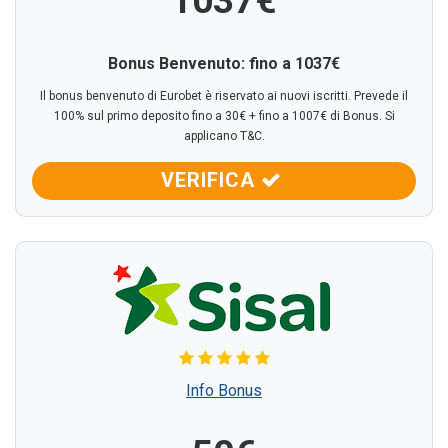
1037€
Bonus Benvenuto: fino a 1037€
Il bonus benvenuto di Eurobet è riservato ai nuovi iscritti. Prevede il
100% sul primo deposito fino a 30€ + fino a 1007€ di Bonus. Si
applicano T&C.
VERIFICA
Info Bonus