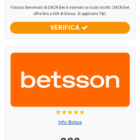
Il bonus benvenuto di DAZN Bet è riservato ai nuovi iscritti. DAZN Bet
offre fino a 50€ di Bonus. Si applicano T&C.
VERIFICA
Info Bonus