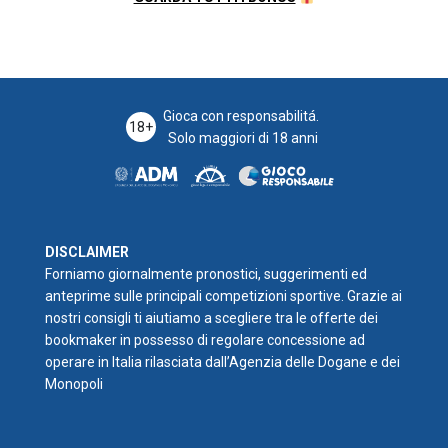
Gioca con responsabilitá.
18+
Solo maggiori di 18 anni
DISCLAIMER
Forniamo giornalmente pronostici, suggerimenti ed
anteprime sulle principali competizioni sportive. Grazie ai
nostri consigli ti aiutiamo a scegliere tra le offerte dei
bookmaker in possesso di regolare concessione ad
operare in Italia rilasciata dall’Agenzia delle Dogane e dei
Monopoli