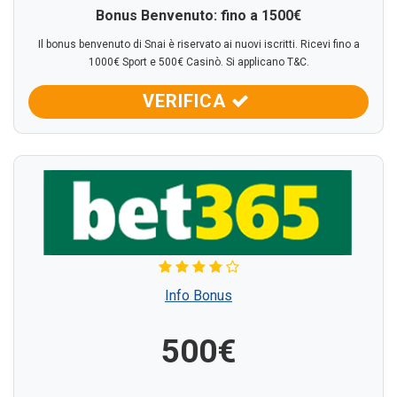
Bonus Benvenuto: fino a 1500€
Il bonus benvenuto di Snai è riservato ai nuovi iscritti. Ricevi fino a
1000€ Sport e 500€ Casinò. Si applicano T&C.
VERIFICA
Info Bonus
500€