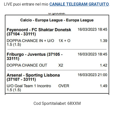
LIVE puoi entrare nel mio
CANALE TELEGRAM GRATUITO
.
Cod Sportitaliabet: 68XXM