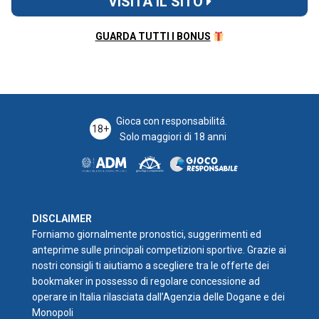
VISITA IL SITO
GUARDA TUTTI I BONUS
Gioca con responsabilitá.
18+
Solo maggiori di 18 anni
DISCLAIMER
Forniamo giornalmente pronostici, suggerimenti ed
anteprime sulle principali competizioni sportive. Grazie ai
nostri consigli ti aiutiamo a scegliere tra le offerte dei
bookmaker in possesso di regolare concessione ad
operare in Italia rilasciata dall’Agenzia delle Dogane e dei
Monopoli