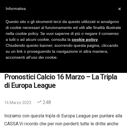
×
Informativa
IlVeroGladiatore
Pronostici Calcio Gratis
Questo sito o gli strumenti terzi da questo utilizzati si avvalgono
di cookie necessari al funzionamento ed utili alle finalità illustrate
No Thanks
INSTALL
nella cookie policy. Se vuoi saperne di più o negare il consenso
a tutti o ad alcuni cookie, consulta la
cookie policy
.
Chiudendo questo banner, scorrendo questa pagina, cliccando
su un link o proseguendo la navigazione in altra maniera,
acconsenti all’uso dei cookie.
Home
Scommesse
Triplicazione
Pronostici Calcio 16 Marzo – La Tr
Pronostici Calcio 16 Marzo – La Tripla
di Europa League
248
16 Marzo 2023
Iniziamo con questa tripla di Europa League per puntare alla
CASSA.Vi ricordo che per non perderti tutte le dritte anche