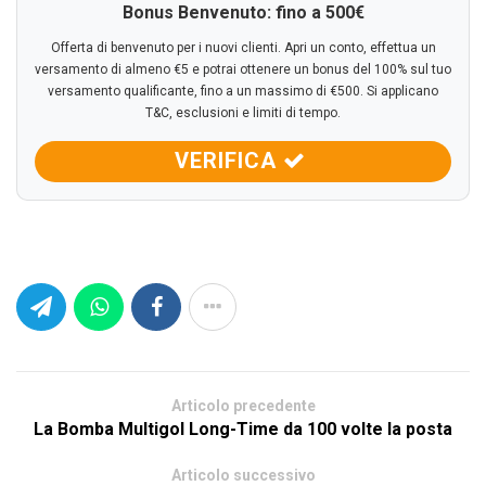
Bonus Benvenuto: fino a 500€
Offerta di benvenuto per i nuovi clienti. Apri un conto, effettua un
versamento di almeno €5 e potrai ottenere un bonus del 100% sul tuo
versamento qualificante, fino a un massimo di €500. Si applicano
T&C, esclusioni e limiti di tempo.
VERIFICA
Articolo precedente
La Bomba Multigol Long-Time da 100 volte la posta
Articolo successivo