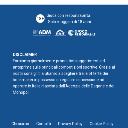
Gioca con responsabilitá.
18+
Solo maggiori di 18 anni
DISCLAIMER
Forniamo giornalmente pronostici, suggerimenti ed
anteprime sulle principali competizioni sportive. Grazie ai
nostri consigli ti aiutiamo a scegliere tra le offerte dei
bookmaker in possesso di regolare concessione ad
operare in Italia rilasciata dall’Agenzia delle Dogane e dei
Monopoli
Chi siamo
Contatti
Privacy Policy
Cookie Policy