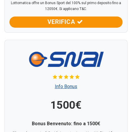
Lottomatica offre un Bonus Sport del 100% sul primo deposito fino a
12050€. Si applicano T&C.
VERIFICA
Info Bonus
1500€
Bonus Benvenuto: fino a 1500€