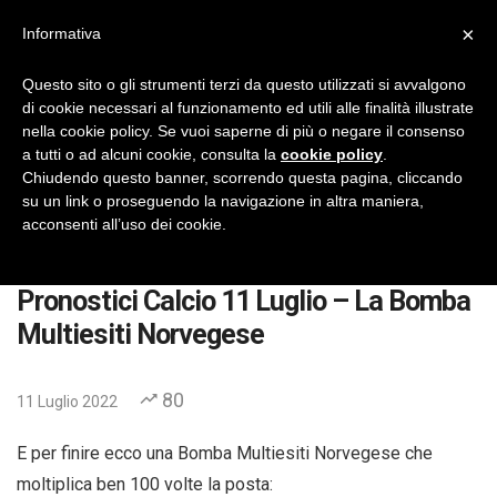
×
Informativa
IlVeroGladiatore
Pronostici Calcio Gratis
Questo sito o gli strumenti terzi da questo utilizzati si avvalgono
di cookie necessari al funzionamento ed utili alle finalità illustrate
No Thanks
INSTALL
nella cookie policy. Se vuoi saperne di più o negare il consenso
a tutti o ad alcuni cookie, consulta la
cookie policy
.
Chiudendo questo banner, scorrendo questa pagina, cliccando
su un link o proseguendo la navigazione in altra maniera,
acconsenti all’uso dei cookie.
Home
Scommesse
Multiple
Pronostici Calcio 11 Luglio – La Bomba
Pronostici Calcio 11 Luglio – La Bomba
Multiesiti Norvegese
80
11 Luglio 2022
E per finire ecco una Bomba Multiesiti Norvegese che
moltiplica ben 100 volte la posta: