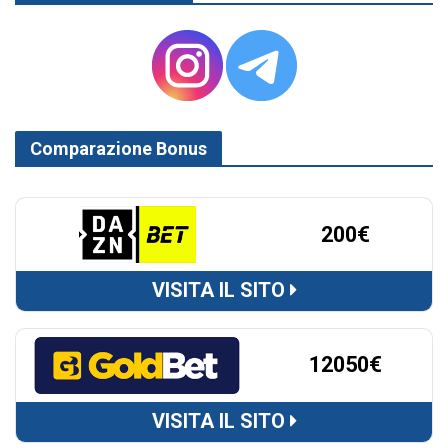
Comparazione Bonus
200€
VISITA IL SITO
12050€
VISITA IL SITO