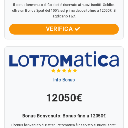
Il bonus benvenuto di Goldbet è riservato ai nuovi iscritti. Goldbet
offre un Bonus Sport del 100% sul primo deposito fino a 12050€. Si
applicano T&C.
VERIFICA
Info Bonus
12050€
Bonus Benvenuto: Bonus fino a 12050€
Il bonus benvenuto di Better Lottomatica è riservato ai nuovi iscritti.