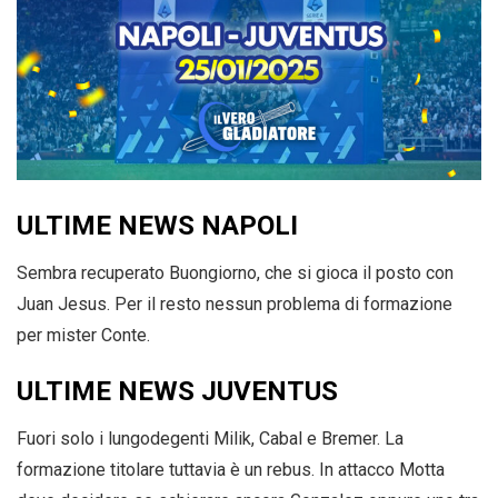
ULTIME NEWS NAPOLI
Sembra recuperato Buongiorno, che si gioca il posto con
Juan Jesus. Per il resto nessun problema di formazione
per mister Conte.
ULTIME NEWS JUVENTUS
Fuori solo i lungodegenti Milik, Cabal e Bremer. La
formazione titolare tuttavia è un rebus. In attacco Motta