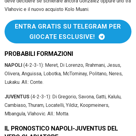
deve decidere se schierare ancora Gonzalez oppure uno tra
Vlahovic e il nuovo acquisto Kolo Muani.
ENTRA GRATIS SU TELEGRAM PER
GIOCATE ESCLUSIVE!
PROBABILI FORMAZIONI
NAPOLI
(4-2-3-1): Meret, Di Lorenzo, Rrahmani, Jesus,
Olivera, Anguissa, Lobotka, McTominay, Politano, Neres,
Lukaku. All.: Conte.
JUVENTUS
(4-2-3-1): Di Gregorio, Savona, Gatti, Kalulu,
Cambiaso, Thuram, Locatelli, Yildiz, Koopmeiners,
Mbangula, Vlahovic. All.: Motta.
IL PRONOSTICO NAPOLI-JUVENTUS DEL