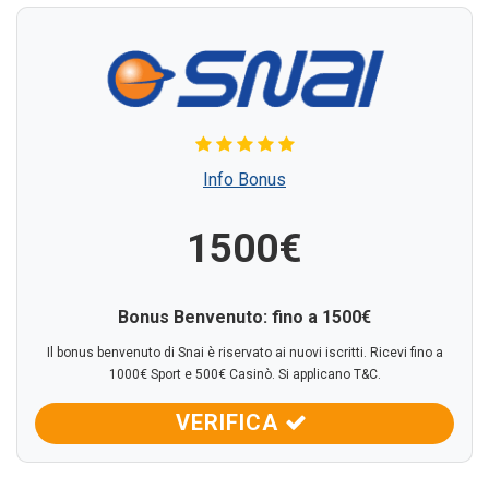
Info Bonus
1500€
Bonus Benvenuto: fino a 1500€
Il bonus benvenuto di Snai è riservato ai nuovi iscritti. Ricevi fino a
1000€ Sport e 500€ Casinò. Si applicano T&C.
VERIFICA