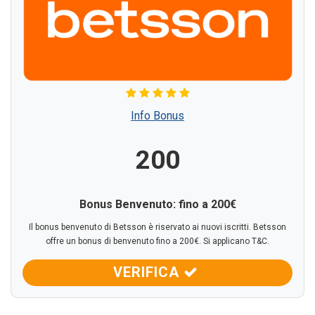
Info Bonus
200
Bonus Benvenuto: fino a 200€
Il bonus benvenuto di Betsson è riservato ai nuovi iscritti. Betsson
offre un bonus di benvenuto fino a 200€. Si applicano T&C.
VERIFICA