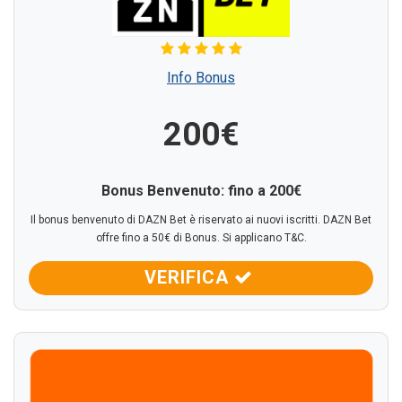
Info Bonus
200€
Bonus Benvenuto: fino a 200€
Il bonus benvenuto di DAZN Bet è riservato ai nuovi iscritti. DAZN Bet
offre fino a 50€ di Bonus. Si applicano T&C.
VERIFICA