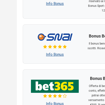
riservato ai 
Info Bonus
Bonus Sport 
12
Bonus B
Il bonus ben
iscritti. Rice
Info Bonus
Bonus B
Offerta di be
conto, effet
potrai ott
versamento q
Info Bonus
€500. Si app