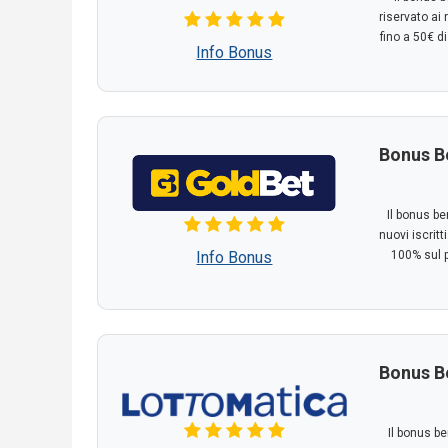
riservato ai 
fino a 50€ 
Info Bonus
Bonus B
Il bonus be
nuovi iscritt
Info Bonus
100% sul p
Bonus B
Il bonus b