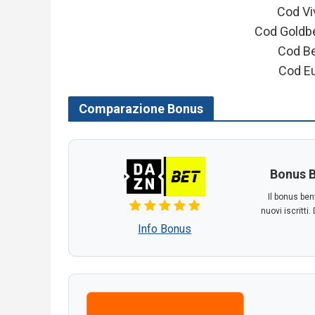
Cod Vi
Cod Goldb
Cod B
Cod E
Comparazione Bonus
Bonus B
Il bonus ben
nuovi iscritti
Info Bonus