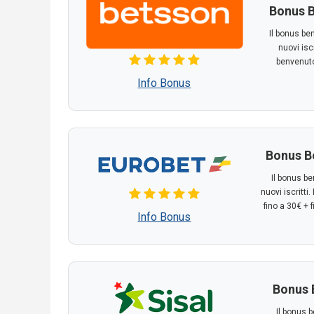
Bonus B
Il bonus be
nuovi isc
benvenuto
Info Bonus
Bonus B
Il bonus be
nuovi iscritti
fino a 30€ + 
Info Bonus
Bonus 
Il bonus 