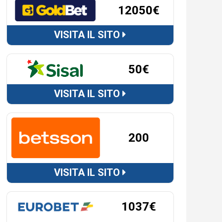
12050€
VISITA IL SITO
50€
VISITA IL SITO
200
VISITA IL SITO
1037€