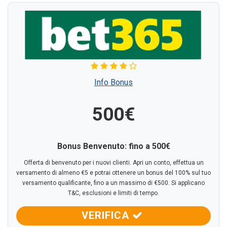
Info Bonus
500€
Bonus Benvenuto: fino a 500€
Offerta di benvenuto per i nuovi clienti. Apri un conto, effettua un
versamento di almeno €5 e potrai ottenere un bonus del 100% sul tuo
versamento qualificante, fino a un massimo di €500. Si applicano
T&C, esclusioni e limiti di tempo.
VERIFICA