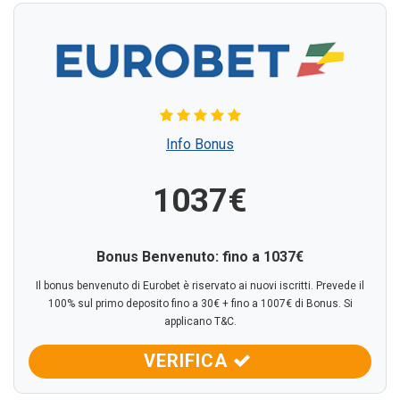
Info Bonus
1037€
Bonus Benvenuto: fino a 1037€
Il bonus benvenuto di Eurobet è riservato ai nuovi iscritti. Prevede il
100% sul primo deposito fino a 30€ + fino a 1007€ di Bonus. Si
applicano T&C.
VERIFICA