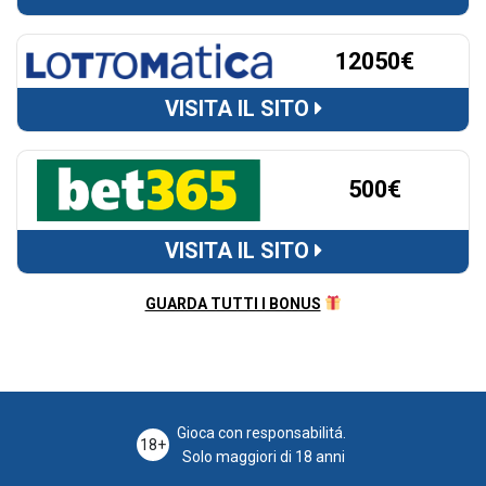
12050€
VISITA IL SITO
500€
VISITA IL SITO
GUARDA TUTTI I BONUS
Gioca con responsabilitá.
18+
Solo maggiori di 18 anni