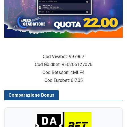
Cod Vivabet: 997967
Cod Goldbet: RE0206127076
Cod Betsson: 4MLF4
Cod Eurobet: 6IZ05
Comparazione Bonus