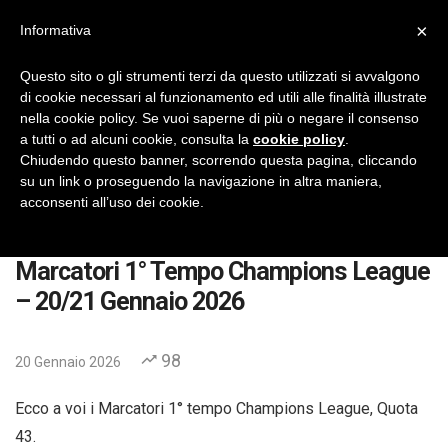
×
Informativa
IlVeroGladiatore
Pronostici Calcio Gratis
Questo sito o gli strumenti terzi da questo utilizzati si avvalgono
di cookie necessari al funzionamento ed utili alle finalità illustrate
No Thanks
INSTALL
nella cookie policy. Se vuoi saperne di più o negare il consenso
a tutti o ad alcuni cookie, consulta la
cookie policy
.
Chiudendo questo banner, scorrendo questa pagina, cliccando
su un link o proseguendo la navigazione in altra maniera,
acconsenti all’uso dei cookie.
Home
Pronostici
Calcio
Serie A
Marcatori 1° Tempo Champions 
Marcatori 1° Tempo Champions League
– 20/21 Gennaio 2026
98
20 Gennaio 2026
Ecco a voi i Marcatori 1° tempo Champions League, Quota
43.