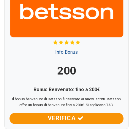
Info Bonus
200
Bonus Benvenuto: fino a 200€
Il bonus benvenuto di Betsson è riservato ai nuovi iscritti. Betsson
offre un bonus di benvenuto fino a 200€. Si applicano T&C.
VERIFICA