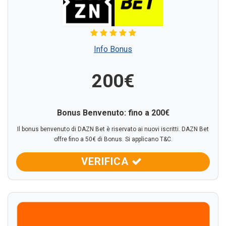
Info Bonus
200€
Bonus Benvenuto: fino a 200€
Il bonus benvenuto di DAZN Bet è riservato ai nuovi iscritti. DAZN Bet
offre fino a 50€ di Bonus. Si applicano T&C.
VERIFICA