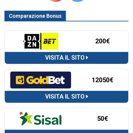
Comparazione Bonus
200€
VISITA IL SITO
12050€
VISITA IL SITO
50€