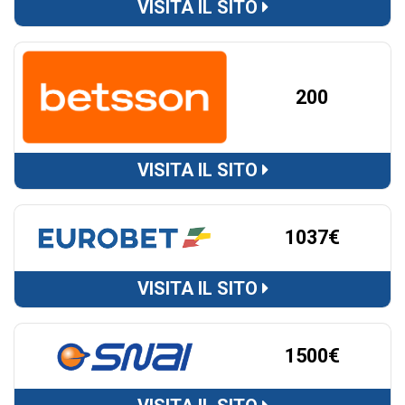
VISITA IL SITO
200
VISITA IL SITO
1037€
VISITA IL SITO
1500€