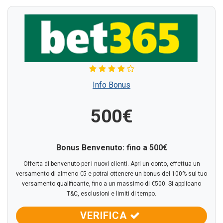
Info Bonus
500€
Bonus Benvenuto: fino a 500€
Offerta di benvenuto per i nuovi clienti. Apri un conto, effettua un
versamento di almeno €5 e potrai ottenere un bonus del 100% sul tuo
versamento qualificante, fino a un massimo di €500. Si applicano
T&C, esclusioni e limiti di tempo.
VERIFICA