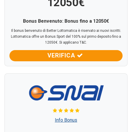
12050€
Bonus Benvenuto: Bonus fino a 12050€
Il bonus benvenuto di Better Lottomatica è riservato ai nuovi iscritti.
Lottomatica offre un Bonus Sport del 100% sul primo deposito fino a
12050€. Si applicano T&C.
VERIFICA
Info Bonus