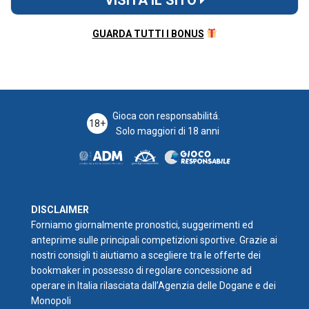
VISITA IL SITO
GUARDA TUTTI I BONUS
Gioca con responsabilitá.
18+
Solo maggiori di 18 anni
DISCLAIMER
Forniamo giornalmente pronostici, suggerimenti ed
anteprime sulle principali competizioni sportive. Grazie ai
nostri consigli ti aiutiamo a scegliere tra le offerte dei
bookmaker in possesso di regolare concessione ad
operare in Italia rilasciata dall’Agenzia delle Dogane e dei
Monopoli