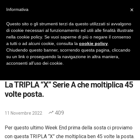
×
Informativa
IlVeroGladiatore
Pronostici Calcio Gratis
Questo sito o gli strumenti terzi da questo utilizzati si avvalgono
di cookie necessari al funzionamento ed utili alle finalità illustrate
No Thanks
INSTALL
nella cookie policy. Se vuoi saperne di più o negare il consenso
a tutti o ad alcuni cookie, consulta la
cookie policy
.
Chiudendo questo banner, scorrendo questa pagina, cliccando
su un link o proseguendo la navigazione in altra maniera,
acconsenti all’uso dei cookie.
Home
Pronostici
Calcio
Serie A
La TRIPLA “X” Serie A che moltipl
La TRIPLA “X” Serie A che moltiplica 45
volte posta.
409
11 Novembre 2022
Per questo ultimo Week End prima della sosta ci proviamo
con questa TRIPLA “X” che moltiplica ben 45 volte la posta.