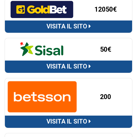
12050€
VISITA IL SITO
50€
VISITA IL SITO
200
VISITA IL SITO