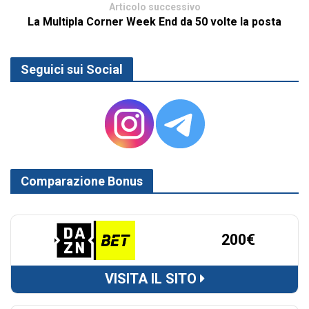
Articolo successivo
La Multipla Corner Week End da 50 volte la posta
Seguici sui Social
Comparazione Bonus
200€
VISITA IL SITO