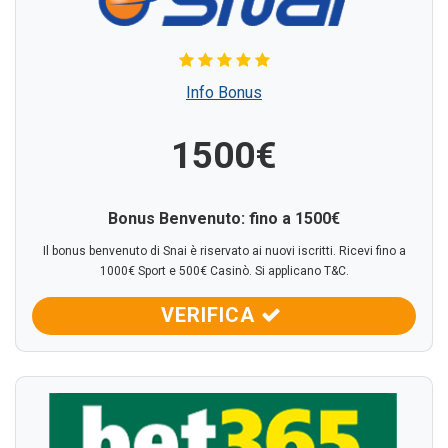
Info Bonus
1500€
Bonus Benvenuto: fino a 1500€
Il bonus benvenuto di Snai è riservato ai nuovi iscritti. Ricevi fino a
1000€ Sport e 500€ Casinò. Si applicano T&C.
VERIFICA