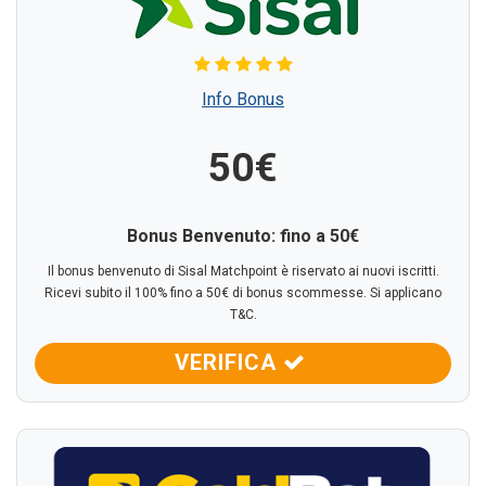
Info Bonus
50€
Bonus Benvenuto: fino a
50€
Il bonus benvenuto di Sisal Matchpoint è riservato ai nuovi iscritti.
Ricevi subito il 100% fino a 50€ di bonus scommesse. Si applicano
T&C.
VERIFICA