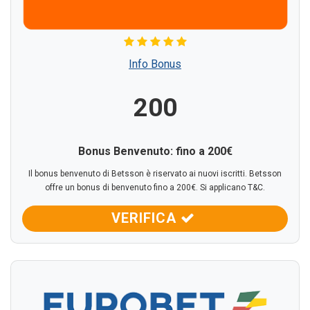
Info Bonus
200
Bonus Benvenuto: fino a 200€
Il bonus benvenuto di Betsson è riservato ai nuovi iscritti. Betsson
offre un bonus di benvenuto fino a 200€. Si applicano T&C.
VERIFICA