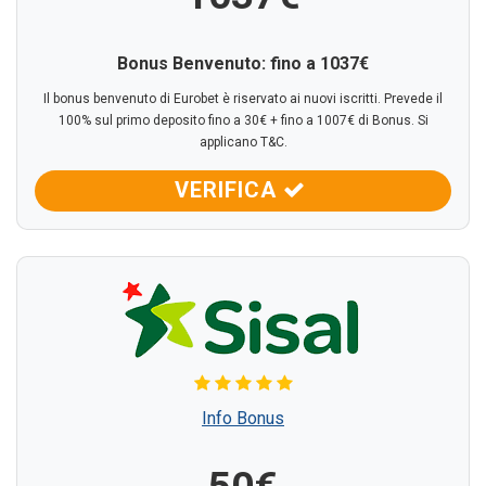
Bonus Benvenuto: fino a 1037€
Il bonus benvenuto di Eurobet è riservato ai nuovi iscritti. Prevede il
100% sul primo deposito fino a 30€ + fino a 1007€ di Bonus. Si
applicano T&C.
VERIFICA
Info Bonus