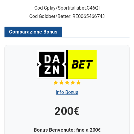
Cod Cplay/Sportitaliabet:G46QI
Cod Goldbet/Better: RE0065466743
Comparazione Bonus
Info Bonus
200€
Bonus Benvenuto: fino a 200€