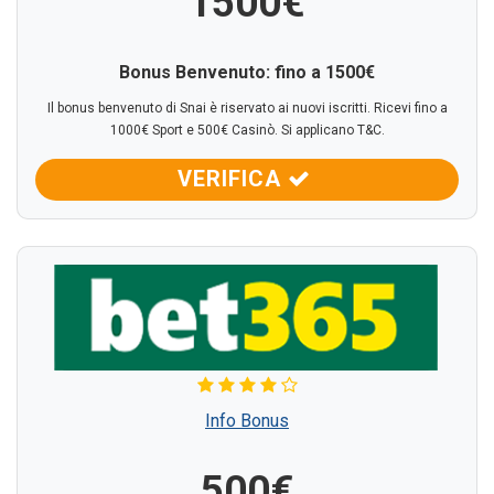
1500€
Bonus Benvenuto: fino a 1500€
Il bonus benvenuto di Snai è riservato ai nuovi iscritti. Ricevi fino a
1000€ Sport e 500€ Casinò. Si applicano T&C.
VERIFICA
Info Bonus
500€