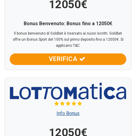
12050€
Bonus Benvenuto: Bonus fino a 12050€
Il bonus benvenuto di Goldbet è riservato ai nuovi iscritti. Goldbet
offre un Bonus Sport del 100% sul primo deposito fino a 12050€. Si
applicano T&C.
VERIFICA
Info Bonus
12050€