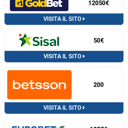
12050€
VISITA IL SITO
50€
VISITA IL SITO
200
VISITA IL SITO