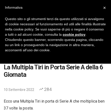
×
Informativa
IlVeroGladiatore
Pronostici Calcio Gratis
Questo sito o gli strumenti terzi da questo utilizzati si avvalgono
di cookie necessari al funzionamento ed utili alle finalità illustrate
No Thanks
INSTALL
nella cookie policy. Se vuoi saperne di più o negare il consenso
a tutti o ad alcuni cookie, consulta la
cookie policy
.
Chiudendo questo banner, scorrendo questa pagina, cliccando
su un link o proseguendo la navigazione in altra maniera,
acconsenti all’uso dei cookie.
Home
Pronostici
Calcio
Serie A
La Multipla Tiri in Porta Serie A d
La Multipla Tiri in Porta Serie A della 6
Giornata
284
10 Settembre 2022
Ecco una Multipla Tiri in porta di Serie A che moltiplica ben
37 volte la posta.