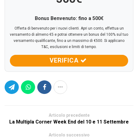
Bonus Benvenuto: fino a 500€
Offerta di benvenuto per i nuovi clienti. Apri un conto, effettua un
versamento di almeno €5 e potrai ottenere un bonus del 100% sul tuo
versamento qualificante, fino a un massimo di €500. Si applicano
T&C, esclusioni e limiti di tempo.
VERIFICA
Articolo precedente
La Multipla Corner Week End del 10 e 11 Settembre
Articolo successivo