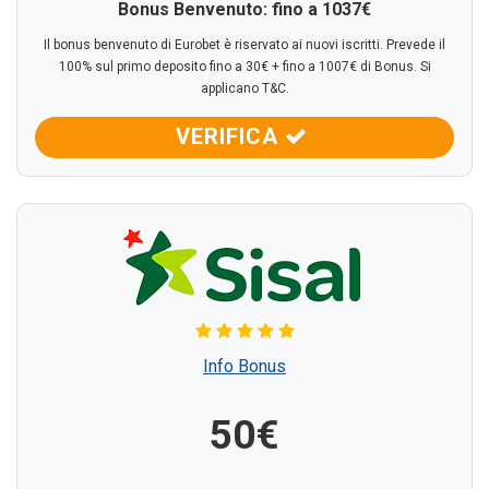
Bonus Benvenuto: fino a 1037€
Il bonus benvenuto di Eurobet è riservato ai nuovi iscritti. Prevede il
100% sul primo deposito fino a 30€ + fino a 1007€ di Bonus. Si
applicano T&C.
VERIFICA
Info Bonus
50€