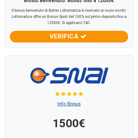
Bonus Benvenuto: Bonus fino a 12050€
Il bonus benvenuto di Better Lottomatica è riservato ai nuovi iscritti.
Lottomatica offre un Bonus Sport del 100% sul primo deposito fino a
12050€. Si applicano T&C.
VERIFICA
Info Bonus
1500€