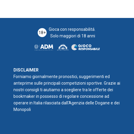
Gioca con responsabilitá.
18+
Solo maggiori di 18 anni
DISCLAIMER
Forniamo giornalmente pronostici, suggerimenti ed
anteprime sulle principali competizioni sportive. Grazie ai
nostri consigli ti aiutiamo a scegliere tra le offerte dei
bookmaker in possesso di regolare concessione ad
operare in Italia rilasciata dall’Agenzia delle Dogane e dei
Monopoli