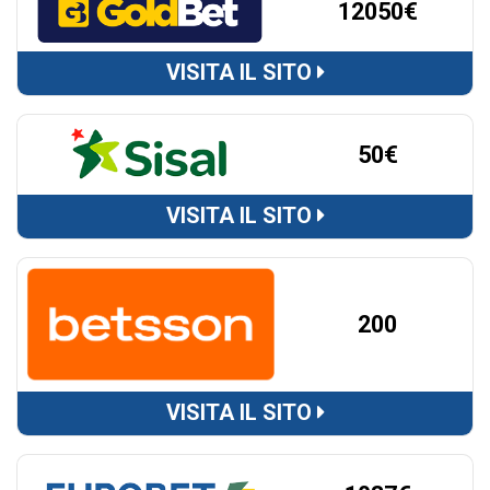
12050€
VISITA IL SITO
50€
VISITA IL SITO
200
VISITA IL SITO