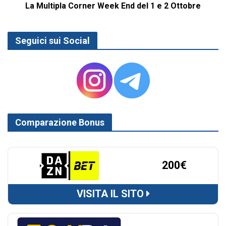
La Multipla Corner Week End del 1 e 2 Ottobre
Seguici sui Social
Comparazione Bonus
200€
VISITA IL SITO