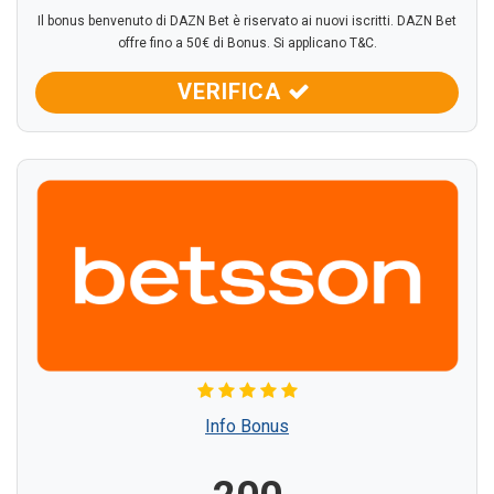
Il bonus benvenuto di DAZN Bet è riservato ai nuovi iscritti. DAZN Bet
offre fino a 50€ di Bonus. Si applicano T&C.
VERIFICA
Info Bonus