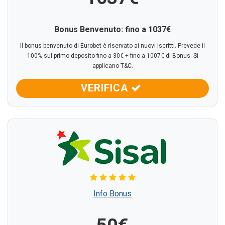
Bonus Benvenuto: fino a 1037€
Il bonus benvenuto di Eurobet è riservato ai nuovi iscritti. Prevede il
100% sul primo deposito fino a 30€ + fino a 1007€ di Bonus. Si
applicano T&C.
VERIFICA
Info Bonus