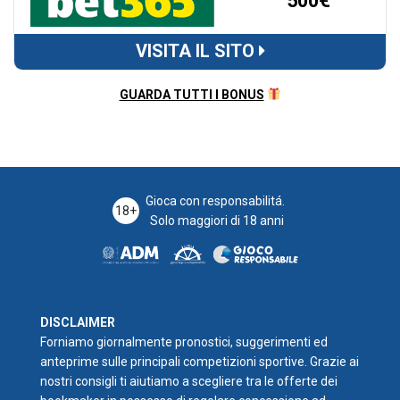
500€
VISITA IL SITO
GUARDA TUTTI I BONUS
Gioca con responsabilitá.
18+
Solo maggiori di 18 anni
DISCLAIMER
Forniamo giornalmente pronostici, suggerimenti ed
anteprime sulle principali competizioni sportive. Grazie ai
nostri consigli ti aiutiamo a scegliere tra le offerte dei