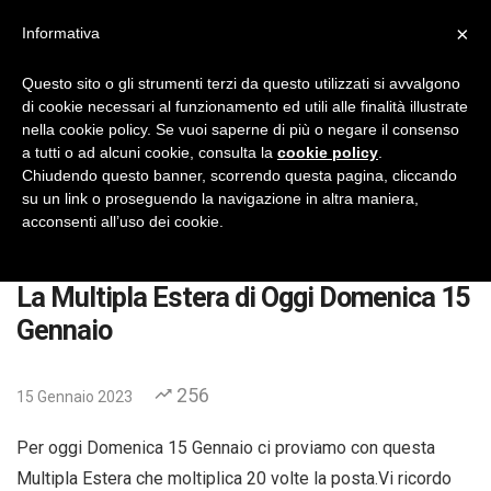
×
Informativa
IlVeroGladiatore
Pronostici Calcio Gratis
Questo sito o gli strumenti terzi da questo utilizzati si avvalgono
di cookie necessari al funzionamento ed utili alle finalità illustrate
No Thanks
INSTALL
nella cookie policy. Se vuoi saperne di più o negare il consenso
a tutti o ad alcuni cookie, consulta la
cookie policy
.
Chiudendo questo banner, scorrendo questa pagina, cliccando
su un link o proseguendo la navigazione in altra maniera,
acconsenti all’uso dei cookie.
Home
Pronostici
Calcio
Ligue 1
La Multipla Estera di Oggi Dome
La Multipla Estera di Oggi Domenica 15
Gennaio
256
15 Gennaio 2023
Per oggi Domenica 15 Gennaio ci proviamo con questa
Multipla Estera che moltiplica 20 volte la posta.Vi ricordo