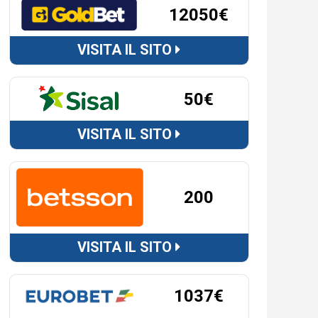
12050€
VISITA IL SITO
50€
VISITA IL SITO
200
VISITA IL SITO
1037€