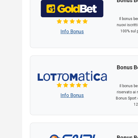
Bonus B
Il bonus be
nuovi iscritt
Info Bonus
100% sul p
Bonus B
Il bonus b
riservato ai 
Info Bonus
Bonus Sport 
12
Bonus B