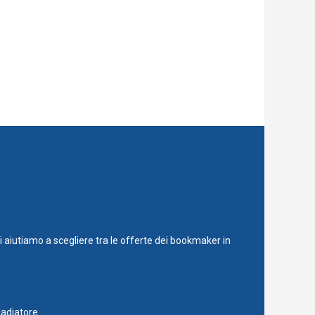
i aiutiamo a scegliere tra le offerte dei bookmaker in
ladiatore