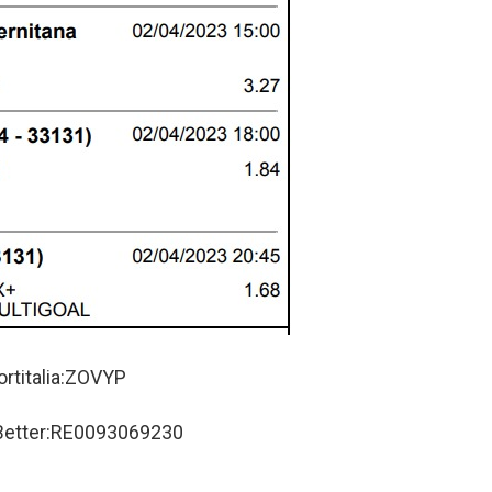
rtitalia:ZOVYP
Better:RE0093069230