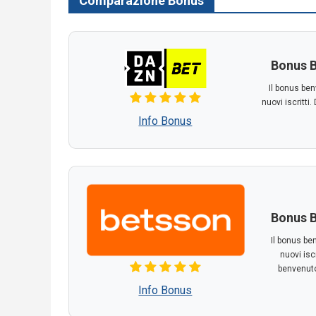
Comparazione Bonus
Bonus B
Il bonus ben
nuovi iscritti
Info Bonus
Bonus B
Il bonus be
nuovi isc
benvenuto
Info Bonus