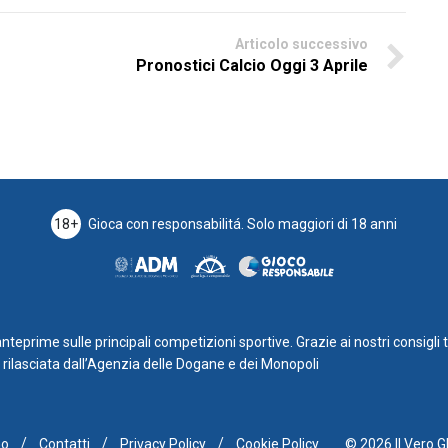
Articolo successivo
Pronostici Calcio Oggi 3 Aprile
18+
Gioca con responsabilitá.
Solo maggiori di 18 anni
prime sulle principali competizioni sportive. Grazie ai nostri consigli t
 rilasciata dall’Agenzia delle Dogane e dei Monopoli
mo
Contatti
Privacy Policy
Cookie Policy
© 2026 Il Vero G