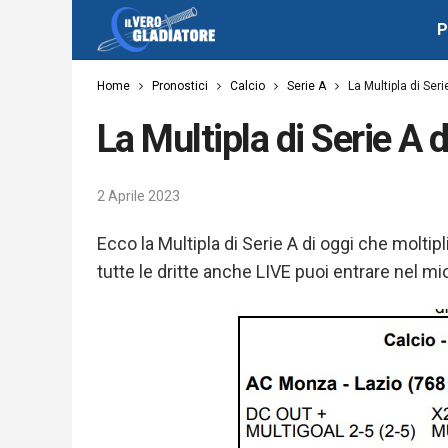
P
Home
Pronostici
Calcio
Serie A
La Multipla di Ser
La Multipla di Serie A 
2 Aprile 2023
Ecco la Multipla di Serie A di oggi che moltip
tutte le dritte anche LIVE puoi entrare nel m