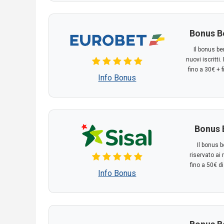
Bonus B
Il bonus be
nuovi iscritti
fino a 30€ + 
Info Bonus
Bonus 
Il bonus 
riservato ai 
fino a 50€ 
Info Bonus